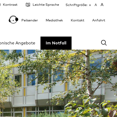
A
Kontrast
Leichte Sprache
Schriftgröße:
A
A
Peilsender
Mediathek
Kontakt
Anfahrt
fonische Angebote
Im Notfall