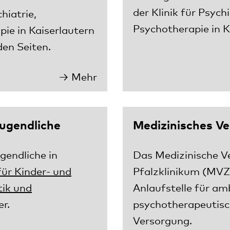
der Klinik für Psyc
hiatrie,
Psychotherapie in K
ie in Kaiserlautern
den Seiten.
Mehr
Jugendliche
Medizinisches V
gendliche in
Das Medizinische 
 für Kinder- und
Pfalzklinikum (MVZ)
ik und
Anlaufstelle für am
r.
psychotherapeutisc
Versorgung.