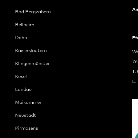
An
Bad Bergzabern
Bellheim
Dahn
Pf
Kaiserslautern
We
76
Klingenmünster
T.
Kusel
E.
Landau
Maikammer
Neustadt
Pirmasens