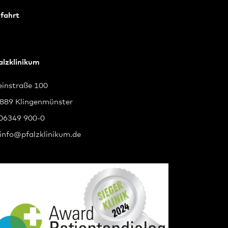
fahrt
alzklinikum
instraße 100
889 Klingenmünster
 06349 900-0
info
@
pfalzklinikum.de