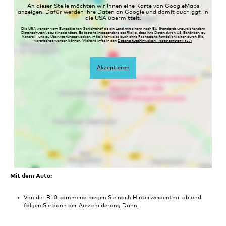
An dieser Stelle möchten wir Ihnen eine Karte von GoogleMaps
anzeigen. Dafür werden Ihre Daten an Google und damit auch ggf. in
die USA übermittelt.
Die USA werden vom Europäischen Gerichtshof als ein Land mit einem nach EU-Standards unzureichendem
Datenschutzniveau eingeschätzt. Es besteht insbesondere das Risiko, dass Ihre Daten durch US-Behörden, zu
Kontroll- und zu Überwachungszwecken, möglicherweise auch ohne Rechtsbehelfsmöglichkeiten durch Sie,
verarbeitet werden können. Weitere Infos in den
Datenschutzhinweisen.
Akzeptieren
Mit dem Auto:
Von der B10 kommend biegen Sie nach Hinterweidenthal ab und
folgen Sie dann der Ausschilderung Dahn.