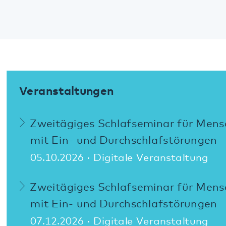
Kontakt
Anfahrt
Pfalzklinikum
Weinstraße 100
76889 Klingenmünster
T. 06349 900-0
E.
info
@
pfalzklinikum.de