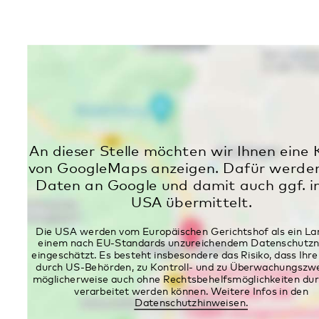
Zweitägiges Schlafseminar für Menschen
mit Ein- und Durchschlafstörungen
07.12.2026
· Digitale Veranstaltung
Alle Veranstaltungen
Aktuelles
Informationsabend des
Adoleszentenzentrum im Pfalzklinikum
31.07.2026
Ausstellung „NS-Psychiatrie in der Pfalz“