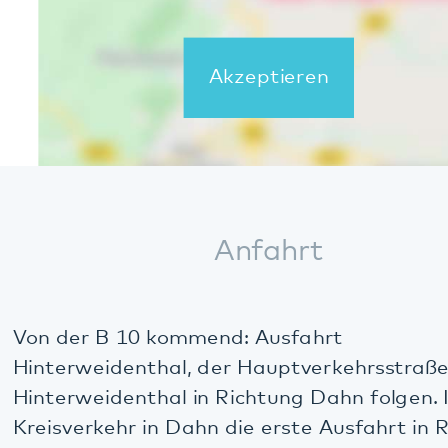
im August an einem Sonntag offen
13.07.2026
Alle Meldungen
Im Notfall
Sie benötigen Hilfe? Ihnen oder einem
Familienmitglied geht es schlecht? Ärztliche
Hilfe wird so schnell wie möglich benötigt?
In dringenden Fällen erreichen Sie uns
Tag
und Nacht
unter: