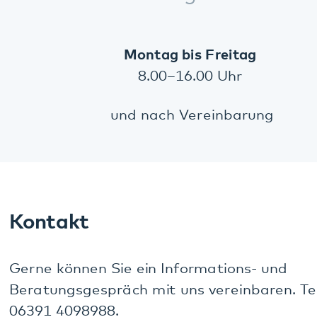
Richtung Tankstelle). Am zweiten Kreisel die zweite
Ausfahrt nehmen in Richtung Schwimmbad. Dem
Straßenverlauf folgen. Nach dem Bahnübergang
direkt rechts in die Schillerstraße abbiegen. Dem
Straßenverlauf folgen. Die Tagesstätte befindet
sich auf der linken Seite.
Veranstaltungen
Zweitägiges Schlafseminar für Menschen
mit Ein- und Durchschlafstörungen
05.10.2026
· Digitale Veranstaltung