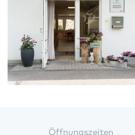
Anfahrt
Von der B 10 kommend: Ausfahrt
Hinterweidenthal, der Hauptverkehrsstraße durch
Hinterweidenthal in Richtung Dahn folgen. Im
Kreisverkehr in Dahn die erste Ausfahrt in Richtung
Schwimmbad nehmen. Dem Straßenverlauf
folgen. Nach dem Bahnübergang direkt rechts in
die Schillerstraße abbiegen. Dem Straßenverlauf
folgen. Die Tagesstätte befindet sich auf der linken
Seite.
Von Bad Bergzabern kommend: Straßenverlauf
nach Dahn folgen. Am ersten Kreisel in Dahn
geradeaus über den Kreisel fahren (2. Ausfahrt in