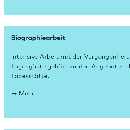
Erinnerungsarbeit
Mitarbeiterinnen und Mitarbeiter der
Tagesstätte trainieren mit ihren Gästen das
Erinnern, damit wichtige Momente oder
Erlebnisse des Lebens nicht einfach so
verblassen.
Mehr
Kognitives Training
Auch die Leistungen des Gehirns werden in