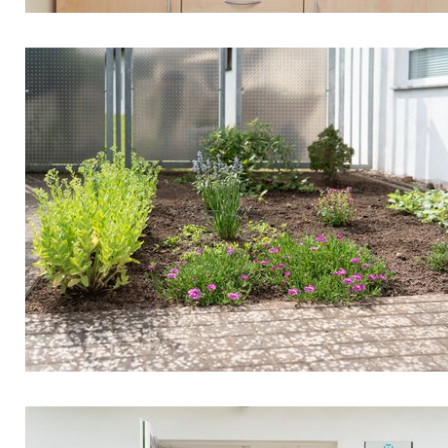
An dieser Stelle möchten wir Ihnen eine Karte
von GoogleMaps anzeigen. Dafür werden Ihre
Daten an Google und damit auch ggf. in die
USA übermittelt.
Die USA werden vom Europäischen Gerichtshof als ein Land mit
einem nach EU-Standards unzureichendem Datenschutzniveau
eingeschätzt. Es besteht insbesondere das Risiko, dass Ihre Daten
durch US-Behörden, zu Kontroll- und zu Überwachungszwecken,
möglicherweise auch ohne Rechtsbehelfsmöglichkeiten durch Sie,
verarbeitet werden können. Weitere Infos in den
Datenschutzhinweisen.
Akzeptieren