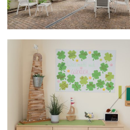
Montag bis Freitag
8.00–16.00 Uhr
und nach Vereinbarung
Kontakt
Gerne können Sie ein Informations- und
Beratungsgespräch mit uns vereinbaren. Telefon:
06391 4098988.