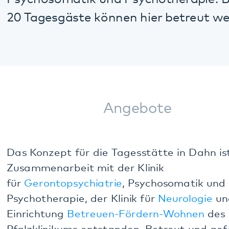
Angebote
Das Konzept für die Tagesstätte in Dahn ist in
Zusammenarbeit mit der Klinik
für
Gerontopsychiatrie
, Psychosomatik und
Psychotherapie, der Klinik für
Neurologie
und der
Einrichtung
Betreuen-Fördern-Wohnen
des
Pfalzklinikums entstanden. Betreut und gefördert
werden die Tagesgäste von zehn Fachkräften, die
Ausbildungen in den Bereichen Gesundheits- und
Krankenpflege, Altenpflege, Gerontologie
(Wissenschaft vom Altern) und Demenzbegleitung
haben.
Angehörigenunterstützung