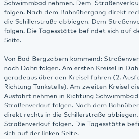
06349 900-2020
Weitere Notfallnummern finden Sie
hier
.
Diese Seite teilen:
Facebook
LinkedIn
E-Mail
Kommunikation & Marketing