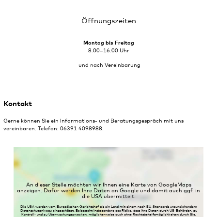
Öffnungszeiten
Montag bis Freitag
8.00–16.00 Uhr
und nach Vereinbarung
Kontakt
Gerne können Sie ein Informations- und Beratungsgespräch mit uns
vereinbaren. Telefon: 06391 4098988.
An dieser Stelle möchten wir Ihnen eine Karte von GoogleMaps
anzeigen. Dafür werden Ihre Daten an Google und damit auch ggf. in
die USA übermittelt.
Die USA werden vom Europäischen Gerichtshof als ein Land mit einem nach EU-Standards unzureichendem
Datenschutzniveau eingeschätzt. Es besteht insbesondere das Risiko, dass Ihre Daten durch US-Behörden, zu
Kontroll- und zu Überwachungszwecken, möglicherweise auch ohne Rechtsbehelfsmöglichkeiten durch Sie,