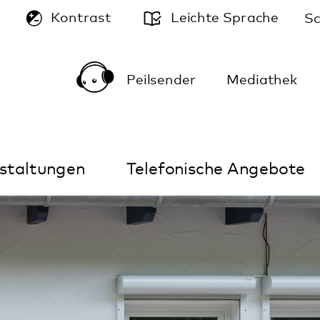
A
Leichte Sprache
Schriftgröße:
A
A
Peilsender
Mediathek
Kontakt
Anfahrt
Telefonische Angebote
Im Notfall