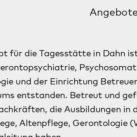
ften, die Ausbildungen in den Bereiche
ltenpflege, Gerontologie (Wissenschaft
g haben.
Erhalten von Fertigkeiten
Um die Fertig- und Fähigkeiten im
Alltag zu erhalten und zu fördern,
bietet die Tagesstätte Annweiler ein
spezielles Programm an.