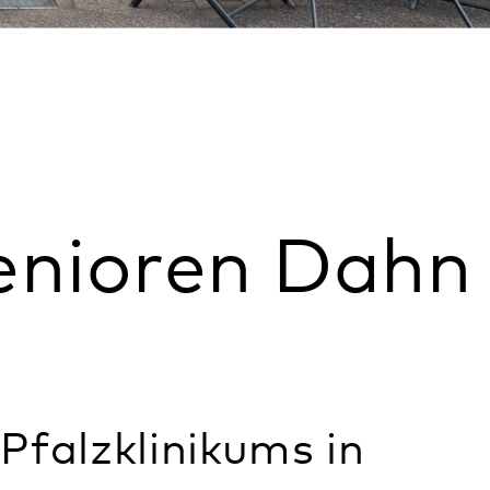
Standort
ren Dahn
Angebote
Öffnungszeiten
ikums in
Kontakt
ren. Diese
Anfahrt
Weitere Infos
zu 20