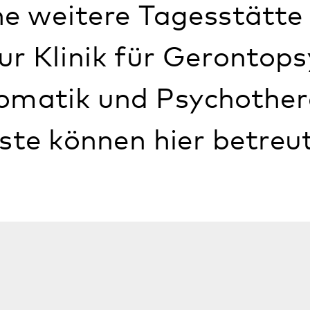
Angebote
die Tagesstätte in Dahn ist in Zusamme
psychiatrie
, Psychosomatik und Psychot
 der Einrichtung
Betreuen-Fördern-W
ntstanden. Betreut und gefördert werd