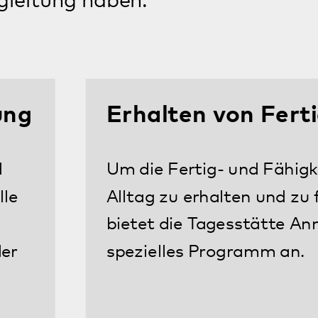
Mehr
Kognitives Training
Auch die Leistungen des Gehirns
werden in der Tagesstätte durch
Gedächtnisübungen trainiert und
verbessert.
Mehr