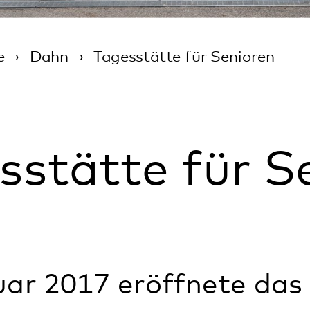
ätte für Senio
017 eröffnete das Pfalzklin
itere Tagesstätte für Senio
inik für Gerontopsychiatrie,
k und Psychotherapie. Bis 
önnen hier betreut werden.