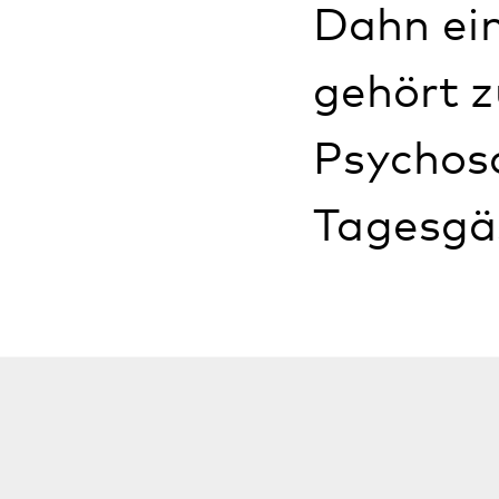
Das Konzept für 
Klinik für
Geronto
für
Neurologie
und
Pfalzklinikums e