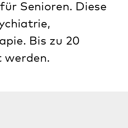
narbeit mit der
herapie, der Klinik
ohnen
des
en die Tagesgäste