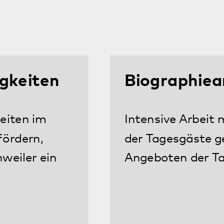
Mehr
Aromapflege
Lebensqualität und Wohlbefinden sind
wichtige Grundsätze der Arbeit in der
Tagesstätte. Tagesgäste sollen trotz
Erkrankung gut leben und sich
wohlfühlen.
Mehr