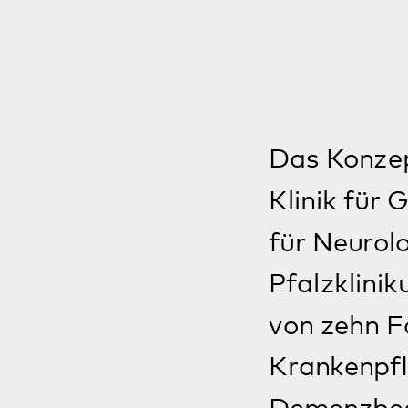
von zehn Fachkrä
Krankenpflege, A
Demenzbegleitun
Angehörigenunterstützung
Angehörige benötigen oft dringend
Entlastung. Die nötige professionelle
Unterstützung bieten die
Mitarbeiterinnen und Mitarbeiter der
Tagesstätte des Pfalzklinikums.