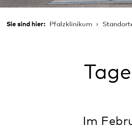
Tagesst
Im Februar 2
Dahn eine we
gehört zur Kl
Psychosomati
Tagesgäste k