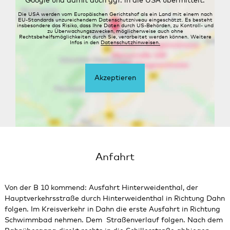
Google und damit auch ggf. in die USA übermittelt.
Die USA werden vom Europäischen Gerichtshof als ein Land mit einem nach
EU-Standards unzureichendem Datenschutzniveau eingeschätzt. Es besteht
insbesondere das Risiko, dass Ihre Daten durch US-Behörden, zu Kontroll- und
zu Überwachungszwecken, möglicherweise auch ohne
Rechtsbehelfsmöglichkeiten durch Sie, verarbeitet werden können. Weitere
Infos in den
Datenschutzhinweisen.
Akzeptieren
Anfahrt
Von der B 10 kommend: Ausfahrt Hinterweidenthal, der
Hauptverkehrsstraße durch Hinterweidenthal in Richtung Dahn
folgen. Im Kreisverkehr in Dahn die erste Ausfahrt in Richtung
Schwimmbad nehmen. Dem Straßenverlauf folgen. Nach dem