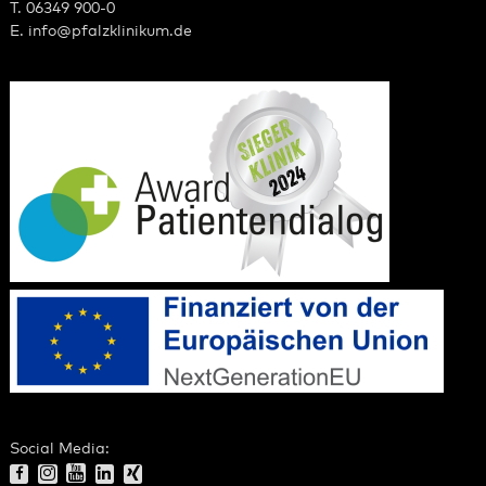
T. 06349 900-0
E.
info
@
pfalzklinikum.de
Social Media: