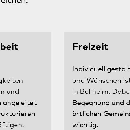
Modell 365°
Alle unsere Angebote sind nach
dem
Modell 365°
ausgerichtet.
Das
Modell 365°
ist ein innovatives
Konzept in der Gemeindepsychiatrie,
das darauf abzielt, die Unterstützung
und Assistenz individuell und flexibel
an die Bedürfnisse der Klient*innen
anzupassen.