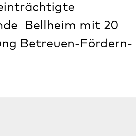
en verschiedenen
tlichen Nahverkehr.
hngemeinschaften
end im Ortskern der