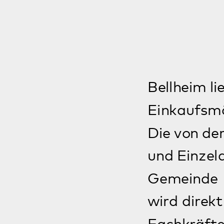
Gemeinde und sind
wird direkt vor O
Fachkräfte daran, 
Eigenständig leben
Bewohnerinnen und Bewohnern
werden beraten, unterstützt und
motiviert, um ihr Leben selbstständig
gestalten zu können.