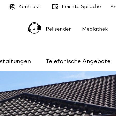
A
Leichte Sprache
Schriftgröße:
A
A
Peilsender
Mediathek
Kontakt
Anfahrt
Telefonische Angebote
Im Notfall