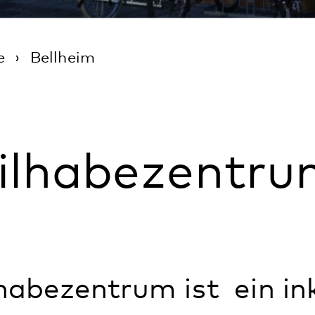
habezentrum Bel
entrum ist ein inklusionsor
für psychisch beeinträcht
ten in der Gemeinde Bellh
gehört zur Einrichtung Betr