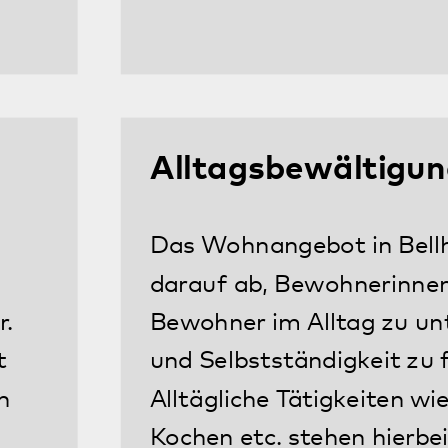
guter Nachbarschaft.
ot der Einrichtung Betreuen-Fördern
ngszeiten wie in anderen klinischen Ber
terinnen und Mitarbeitern einen Termin