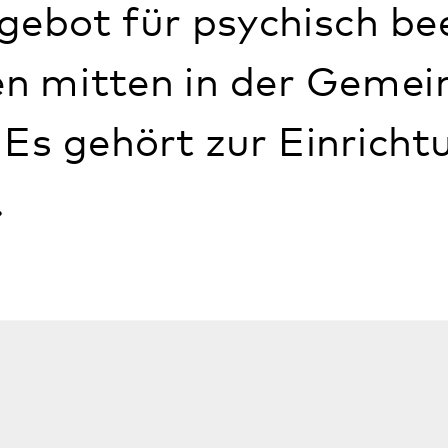
Angebote
m Landkreis Germersheim und bietet neb
eiten eine gute Anbindung an den öffen
richtung angemieteten Wohnungen (Wo
ments) befinden sich verteilt, vorwieg