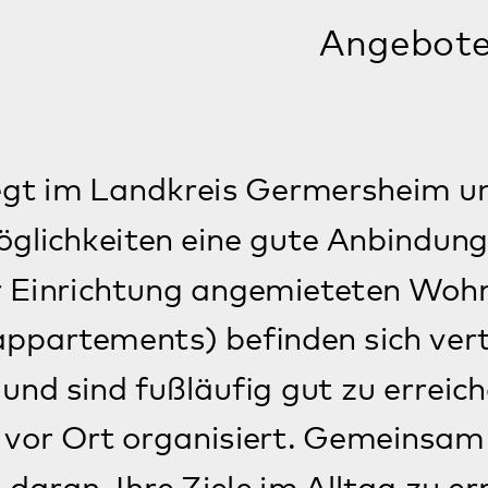
 fußläufig gut zu erreichen. Die indivi
rt organisiert. Gemeinsam mit Ihnen ar
Ihre Ziele im Alltag zu erreichen.
Betätigung und Arbeit
In Bellheim werden auch
tagesstrukturierende Tätigkeiten
angeboten. Bewohnerinnen und
Bewohner sollen hierdurch angeleitet
werden, ihren Alltag zu strukturieren
und sich sinnvoll zu beschäftigen.