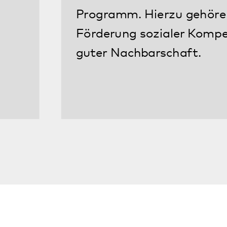
Ansprechperson
Christian Weiß
Regionalleiter Rheineben
Betreuen-Fördern-Wohn
06232 67783-0