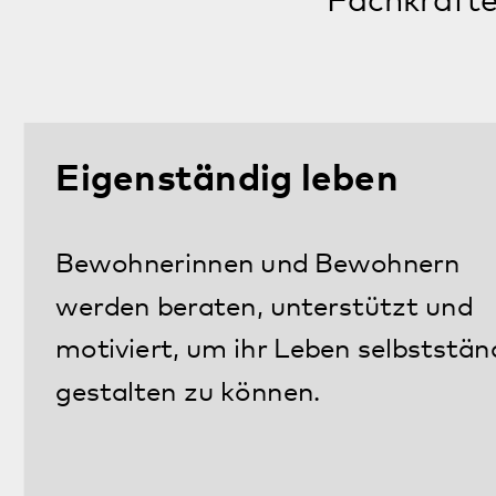
Gesundheit
Betreuungskräfte sind für
Bewohnerinnen und Bewohner in
Bellheim rund um die Uhr verfügbar.
Die medizinische Betreuung erfolgt
durch niedergelassene Hausärzte in
Bellheim und die Psychiatrische
Institutsambulanz (PIA) des
Pfalzklinikums. Die Einrichtung