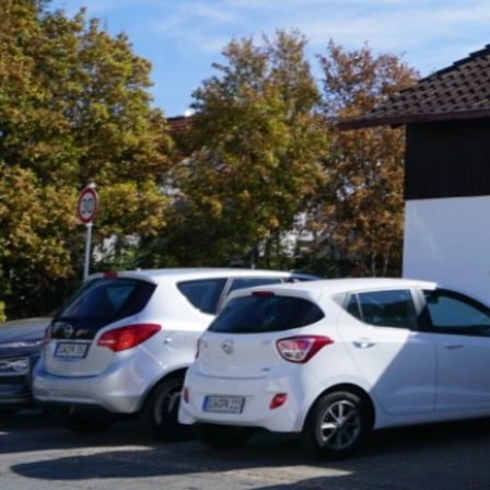
Sie sind hier:
Pfalzklinikum
Standorte
Bell