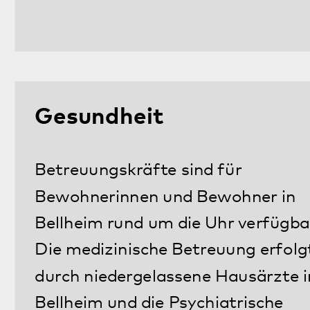
arbeitet eng mit beiden Partnern
zusammen.
Dieses Wohnangeb
offiziellen Öffnu
Sie mit Mitarbei