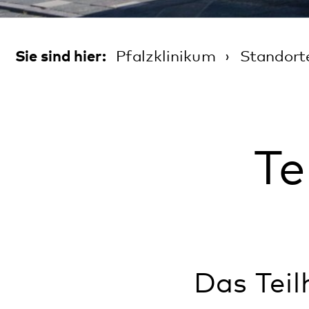
Teil
Das Teilhabez
Wohnangebot 
Menschen mit
Plätzen. Es 
Wohnen.