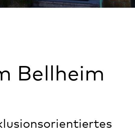
Standort
lheim
Angebote
Öffnungszeiten
ientiertes
Kontakt
igte
Anfahrt
eim mit 20
Weitere Infos
euen-Fördern-