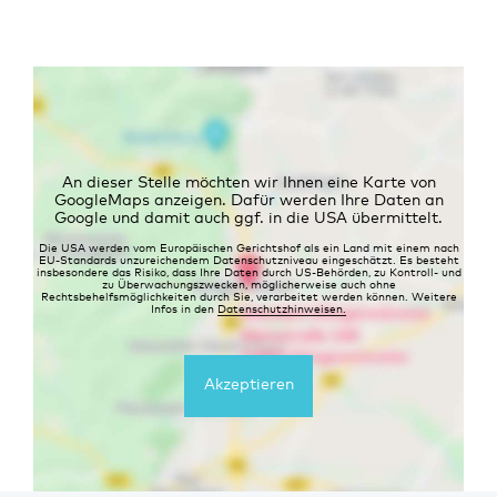
An dieser Stelle möchten wir Ihnen eine Karte von
GoogleMaps anzeigen. Dafür werden Ihre Daten an
Google und damit auch ggf. in die USA übermittelt.
Die USA werden vom Europäischen Gerichtshof als ein Land mit einem nach
EU-Standards unzureichendem Datenschutzniveau eingeschätzt. Es besteht
insbesondere das Risiko, dass Ihre Daten durch US-Behörden, zu Kontroll- und
zu Überwachungszwecken, möglicherweise auch ohne
Rechtsbehelfsmöglichkeiten durch Sie, verarbeitet werden können. Weitere
Infos in den
Datenschutzhinweisen.
Akzeptieren