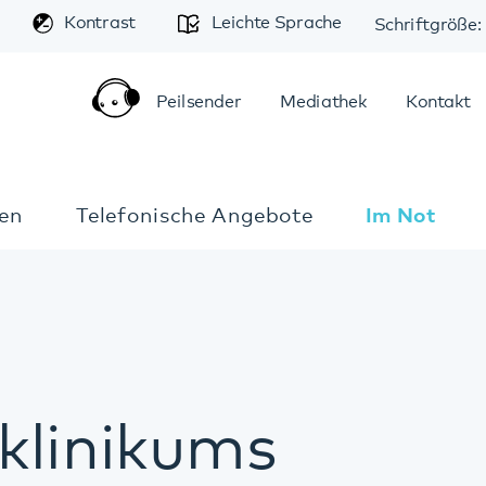
A
trast
Leichte Sprache
Schriftgröße:
A
A
Peilsender
Mediathek
Kontakt
Anfahrt
elefonische Angebote
Im Notfall
nikums