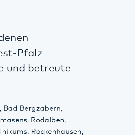
n
alz
 betreute
ergzabern,
, Rodalben,
. Rockenhausen,
 Nord-West-