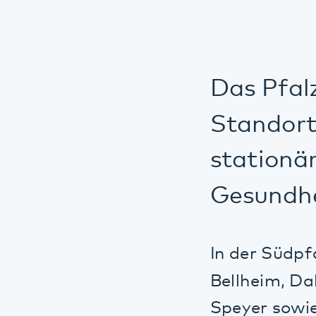
Das Pfalzkl
Standorten 
stationäre,
Gesundheit
In der Südpfalz 
Bellheim, Dahn,
Speyer sowie Wö
Kaiserslautern s
Pfalz.