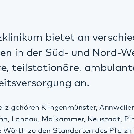
inikum bietet an verschiedene
in der Süd- und Nord-West-Pf
 teilstationäre, ambulante und
sversorgung an.
gehören Klingenmünster, Annweiler, Bad B
 Landau, Maikammer, Neustadt, Pirmasens
rth zu den Standorten des Pfalzklinikums
owie Kusel bereichern das Angebot in der