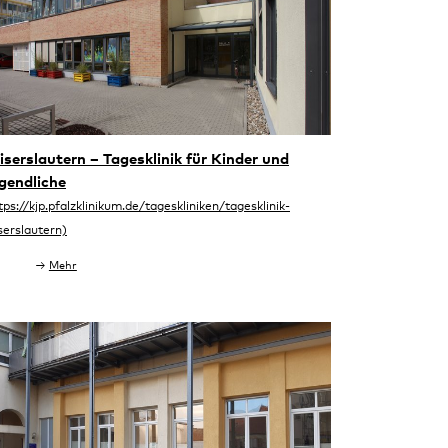
iserslautern – Tagesklinik für Kinder und
gendliche
Mehr