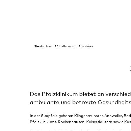
Sie sind hier:
Pfalzklinikum
Standorte
Das Pfalzklinikum bietet an verschie
ambulante und betreute Gesundheits
In der Südpfalz gehören Klingenmünster, Annweiler, Ba
Pfalzklinikums. Rockenhausen, Kaiserslautern sowie Kus