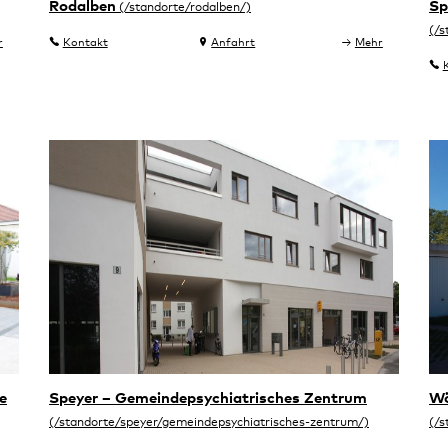
Rodalben
Sp
r
Kontakt
Anfahrt
Mehr
e
Speyer – Gemeindepsychiatrisches Zentrum
Wö