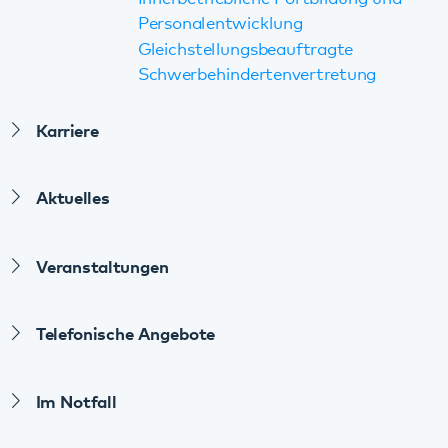
Diese Seite teilen:
Facebook
LinkedIn
E-Mail
Kommunikation & Marketing
Kontakt
Anfahrt
Pfalzklinikum
Weinstraße 100
76889 Klingenmünster
T. 06349 900-0