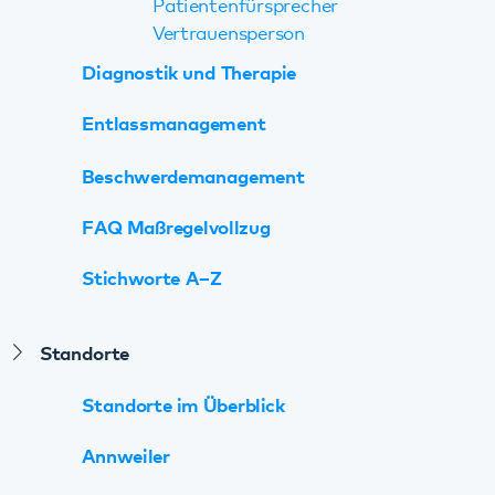
Stichworte A–Z
Standorte
Standorte im Überblick
Annweiler
Bad Bergzabern
Bellheim
Dahn
Teilhabezentrum
Tagesstätte für Senioren
Kaiserslautern
Psychiatrie, Psychosomatik und
Psychotherapie