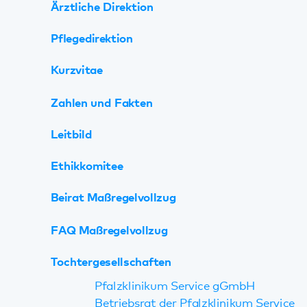
Pfalzklinikum Service gGmbH
Betriebsrat der Pfalzklinikum Service
gGmbH
Medizinisches Versorgungszentrum
Organigramme
Personalrat
Geschichte
Gedenkarbeit
Förderkreise / Bündnisse
Ausschreibungen
Partner / Links
Nachhaltigkeit
Digitalisierung