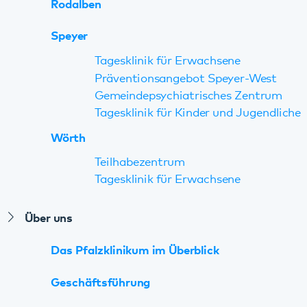
Das Pfalzklinikum im Überblick
Geschäftsführung
Ärztliche Direktion
Pflegedirektion
Kurzvitae
Zahlen und Fakten
Leitbild
Ethikkomitee
Beirat Maßregelvollzug
FAQ Maßregelvollzug
Tochtergesellschaften