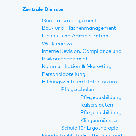
Gleichstellungsbeauftragte
Schwerbehindertenvertretung
Karriere
Aktuelles
Veranstaltungen
Telefonische Angebote
Im Notfall