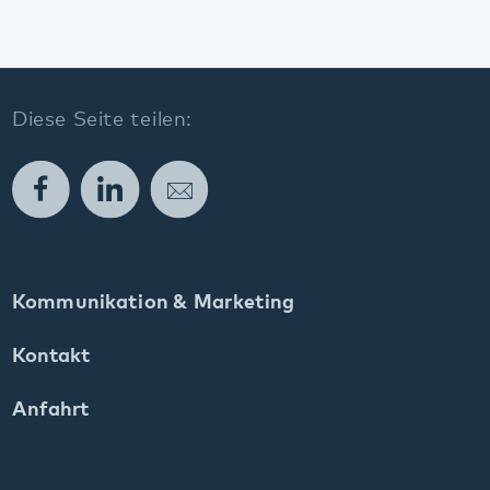
E.
info
@
pfalzklinikum.de
Social Media: