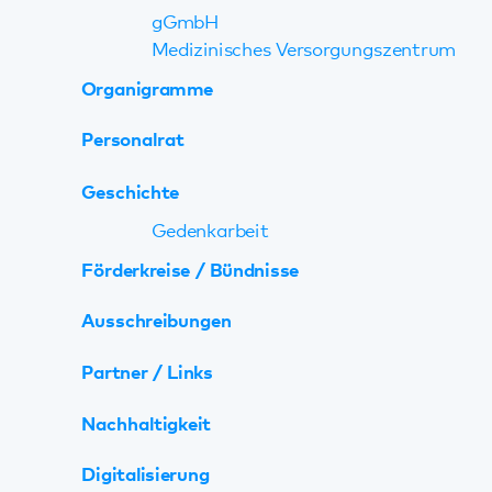
Zentrale Dienste
Qualitätsmanagement
Bau- und Flächenmanagement
Einkauf und Administration
Werkfeuerwehr
Interne Revision, Compliance und
Risikomanagement
Kommunikation & Marketing
Personalabteilung
Bildungszentrum Pfalzklinikum
Pflegeschulen
Pflegeausbildung
Kaiserslautern
Pflegeausbildung
Klingenmünster
Schule für Ergotherapie
Innerbetriebliche Fortbildung und
Personalentwicklung