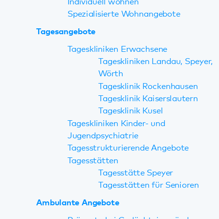
Wörth
Tagesklinik Rockenhausen
Tagesklinik Kaiserslautern
Tagesklinik Kusel
Tageskliniken Kinder- und
Jugendpsychiatrie
Tagesstrukturierende Angebote
Tagesstätten
Tagesstätte Speyer
Tagesstätten für Senioren
Ambulante Angebote
Prävent+ bei Gedächtnisveränderungen
Psychiatrische Institutsambulanzen
Zuhause-Behandlung
Aufsuchende Hilfe nach Maß
Gesundheitskompass Speyer-West
Ambulante Rehabilitation Sucht
Ambulanzen Kinder- und Jugendpsychiatrie