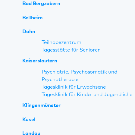
Tagesklinik für Erwachsene
Tagesklinik für Kinder und Jugendliche
Klingenmünster
Kusel
Landau
Landauer Ambulanz Zentrum
Tagesklinik für Erwachsene
Regionales Psychosomatisches Zentrum
Südpfalz
Ambulante Rehabilitation für Suchtkranke
Berufliche Rehabilitation
Maikammer
Neustadt
Pirmasens