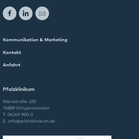
Facebook
LinkedIn
E-Mail
Kommunikation & Marketing
Kontakt
Anfahrt
Pfalzklinikum
Weinstraße 100
76889 Klingenmünster
T. 06349 900-0
E.
info
@
pfalzklinikum.de