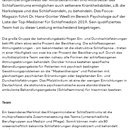
Qualifizierungsniveau der Mitarbeiterinnen und Mitarbeiter des
Schlafzentrums ermöglichen auch seltenere Krankheitsbilder, z.B. die
Narkolepsie und das Schlafwandeln, zu behandeln. Das Focus-
Magazin führt Dr. Hans-Günter Weeß im Bereich Psychologie auf der
Liste der Top-Mediziner für Schlafmedizin 2019. Sein qualifiziertes
Team hat zu dieser Leistung entscheidend beigetragen.
Die große Gruppe der behandlungsbedürftigen Ein- und Durchschlafstörungen
betrifft allein etwa sechs Prozent der Bevölkerung. Die schlafbezogenen
Atmungsstörungen - am bekanntesten ist die obstruktive Schlafapnoe - treten
in einer Häufigkeit von zwei bis vier Prozent der Bevölkerung auf. Durch das
multidisziplinäre Team werden nahezu alle Formen der schlafbezogenen
Atmungsstörungen behandelt. Darüber hinaus bestehen spezifische
Behandlungsangebote für Patienten mit psychisch bedingten
Gewöhnungsproblemen an die "Maskentherapie" und Patienten mit
gleichzeitigen psychischen Erkrankungen oder begleitenden Ein- und
Durchschlafstörungen. Das Pfalzklinikum ist eine der wenigen Einrichtungen in
Deutschland, die stationäre psychosomatische sowie standardisierte
ambulante Behandlungsangebote (Schlafseminare) für Insomnien besitzen.
Team
Ein besonderes Merkmal des Klingenmünsterer Schlafzentrums ist die
multiprofessionelle Zusammensetzung des Teams (unterschiedliche
Berufsgruppen aus Medizin und Pflege). Somit können mehr als 80
wissenschaftlich bekannte Schlafstörungen diagnostiziert und behandelt