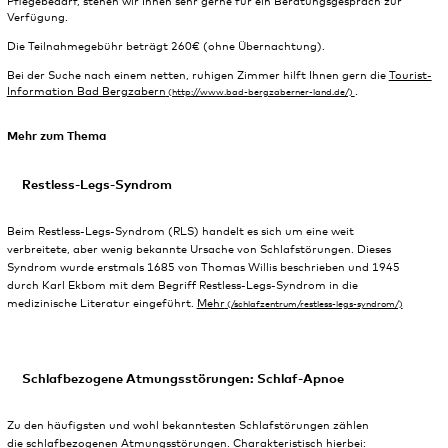
Pflegebedarf, stehen wir Ihnen sehr gerne für ein Beratungsgespräch zur
Verfügung.
Die Teilnahmegebühr beträgt 260€ (ohne Übernachtung).
Bei der Suche nach einem netten, ruhigen Zimmer hilft Ihnen gern die
Tourist-
Information Bad Bergzabern
.
Mehr zum Thema
Restless-Legs-Syndrom
Beim Restless-Legs-Syndrom (RLS) handelt es sich um eine weit
verbreitete, aber wenig bekannte Ursache von Schlafstörungen. Dieses
Syndrom wurde erstmals 1685 von Thomas Willis beschrieben und 1945
durch Karl Ekbom mit dem Begriff Restless-Legs-Syndrom in die
medizinische Literatur eingeführt.
Mehr
Schlafbezogene Atmungsstörungen: Schlaf-Apnoe
Zu den häufigsten und wohl bekanntesten Schlafstörungen zählen
die schlafbezogenen Atmungsstörungen. Charakteristisch hierbei: