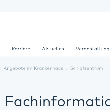
Kon
Karriere
Aktuelles
Veranstaltungen
T
gebote im Krankenhaus
Schlafzentrum
Fachinfo
Fachinformatione