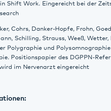
d im Nervenarzt eingereicht
onen:
Die schlaflose Gesellschaft. Schattauer-Ve
er J., Schlarb, A.,Schredl M., Weeß H.-G.: 
nd edition, Springer Medizin Verlag Heide
2018). Schlaf wirkt Wunder, München, Dro
aurer, J.T., Schlarb, A.A., Schredl, M., Weeß