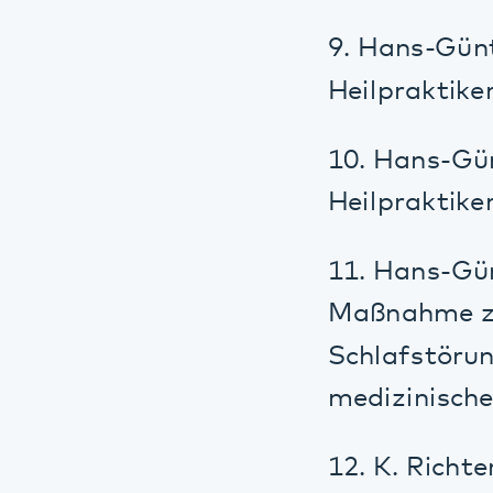
11. Hans-Günter
Maßnahme zur Fö
Schlafstörungen.
medizinische Pr
12. K. Richter, 
Dependency in Sh
Addiction Resea
13. Frase, Acker
Richter, Riemann
Bedeutung der P
Psychotherapie.