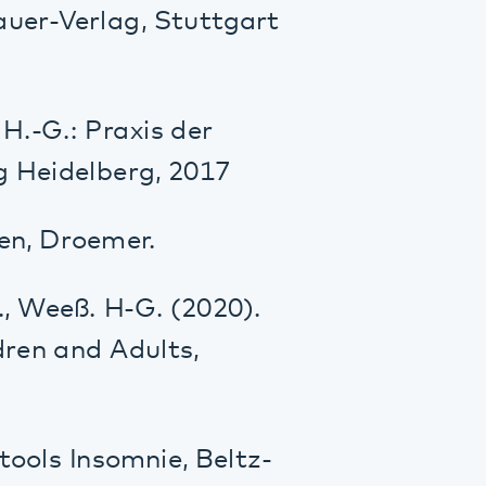
d Adults,
nsomnie, Beltz-
/ Symposien:
 „Update
 “Update