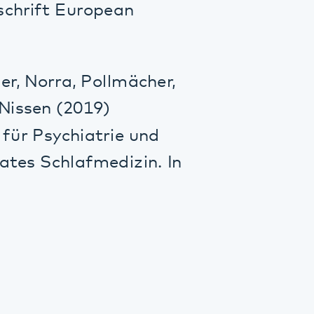
rlag, Stuttgart
Praxis der
lberg, 2017
emer.
. H-G. (2020).