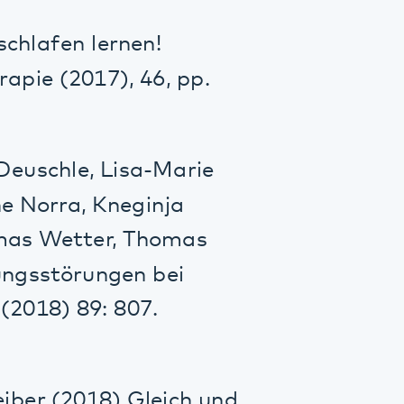
e, Lisa-Marie
, Kneginja
tter, Thomas
rungen bei
89: 807.
018) Gleich und
Die Auswirkung
r
87.