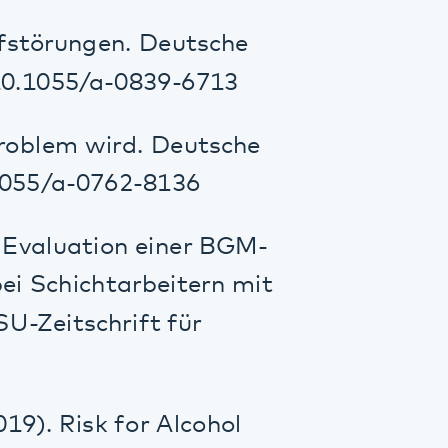
tion einer BGM-
htarbeitern mit
chrift für
k for Alcohol
 European
a, Pollmächer,
(2019)
chiatrie und
lafmedizin. In