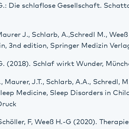
p Medicine, Sleep Disorders in Children an
ck
öller, F, Weeß H.-G (2020). Therapietools I
von wissenschaftlichen Kongressen 
schaftliches Symposion am Pfalzklinikum
schaftliches Symposion am Pfalzklinikum