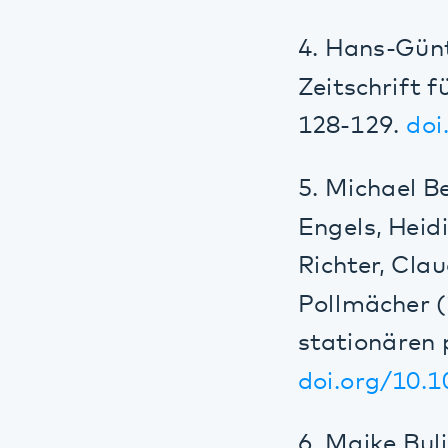
5. Michael Behr,
Engels, Heidi Da
Richter, Claudi
Pollmächer (201
stationären psyc
doi.org/10.1007
6. Maike Bulian,
Gleich gesellt s
der Chronotypen
Berücksichtigun
doi.org/10.1007