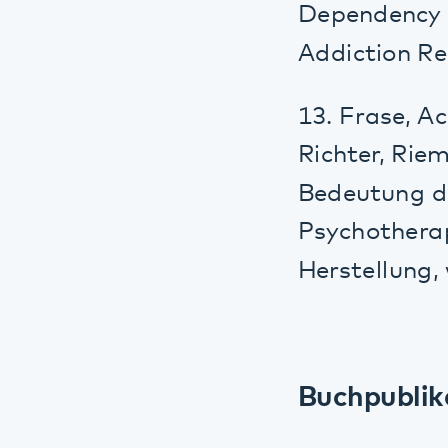
Herstellung, wir
Buchpublikati
1. Weeß, H.-G.: 
(2017)
2. Stuck B., Maur
Schlafmedizin, 3
3. Weeß, H.-G. (
4. Stuck, B.A., M