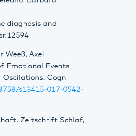
4
 Axel
ional Events
tions. Cogn
13415-017-0542-
itschrift Schlaf,
 lernen!
017), 46, pp.