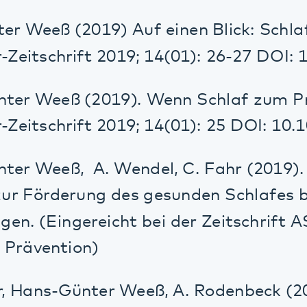
 Weeß, A. Wendel, C. Fahr (2019). Evalua
rderung des gesunden Schlafes bei Schic
 (Eingereicht bei der Zeitschrift ASU-Zeits
ävention)
Hans-Günter Weeß, A. Rodenbeck (2019). Ris
ift Work. Eingereicht bei der Zeitschrift
rch
, Cohrs, Danker-Hopfe, Frohn, Goeder, Norr
, Schilling, Strauss, Weeß, Wetter, Nissen 
olygraphie und Polysomnographie für Psy
 Positionspapier des DGPPN-Referates Sch