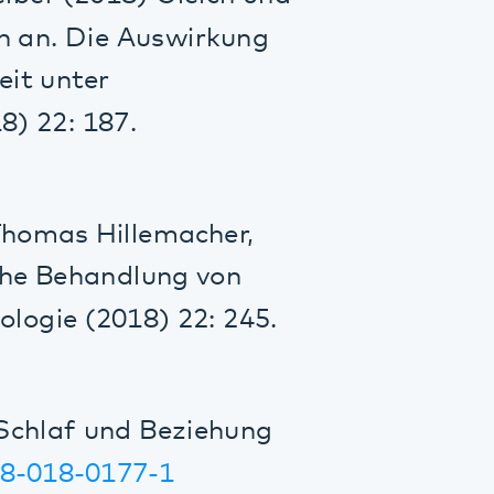
Hillemacher,
andlung von
2018) 22: 245.
und Beziehung
0177-1
gen. Deutsche
5/a-0839-6713
wird. Deutsche
-0762-8136