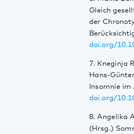
7. Kneginja Rich
Hans-Günter Wee
Insomnie im Alt
doi.org/10.1007
8. Angelika A. 
(Hrsg.) Somnolo
9. Hans-Günter 
Heilpraktiker-Ze
10. Hans-Günter
Heilpraktiker-Ze