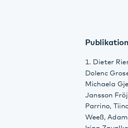
Publikationen 
1. Dieter Rieman
Dolenc Groselj, J
Michaela Gjerst
Jansson Fröjmark
Parrino, Tiina P
Weeß, Adam Wic
Irina Zavalko, E
Strazisar, Marie
Kai Spiegelhalde