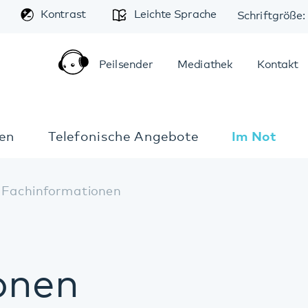
A
trast
Leichte Sprache
Schriftgröße:
A
A
Peilsender
Mediathek
Kontakt
Anfahrt
elefonische Angebote
Im Notfall
rmationen
n