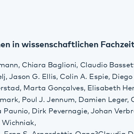
in wissenschaftlichen Fachzeitschrif
n, Chiara Baglioni, Claudio Bassetti, Bjørn
ason G. Ellis, Colin A. Espie, Diego Garcia
ad, Marta Gonçalves, Elisabeth Hertenstei
, Poul J. Jennum, Damien Leger, Christoph
aunio, Dirk Pevernagie, Johan Verbraecken
hniak,
rna S. Arnardottir, Oana?Claudia Deleanu,
lle Zoetmulder,
r (2017). European guideline for the diag