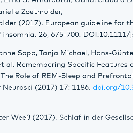
omnia. 26, 675-700. DOI:10.1111/jsr.1259
e Sopp, Tanja Michael, Hans-Günter Weeß,
l. Remembering Specific Features of Emot
 Role of REM-Sleep and Prefrontal Oscila
rosci (2017) 17: 1186.
doi.org/10.3758/s
eeß (2017). Schlaf in der Gesellschaft. Ze
eeß (2017). Wieder tief und fest schlafen
Klinische Psychologie und Psychotherapie (2
g/10.1026/1616-3443/a000404