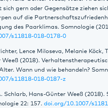
ter, Lence Miloseva, Melanie Köck, Thomas 
ß (2018). Verhaltenstherapeutische Beh
er. Wann und wie behandeln? Somnologie (
/s11818-018-0187-z
Schlarb, Hans-Günter Weeß (2018). Schlaf 
gie 22: 157.
doi.org/10.1007/s11818-018-
Weeß (2019) Auf einen Blick: Schlafstörun
itschrift 2019; 14(01): 26-27 DOI: 10.105
 Weeß (2019). Wenn Schlaf zum Problem 
itschrift 2019; 14(01): 25 DOI: 10.1055/a