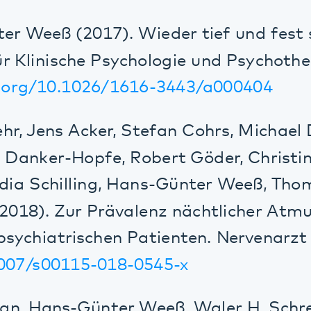
 Jens Acker, Stefan Cohrs, Michael Deuschl
nker-Hopfe, Robert Göder, Christine Norra
a Schilling, Hans-Günter Weeß, Thomas We
8). Zur Prävalenz nächtlicher Atmungsstö
hiatrischen Patienten. Nervenarzt (2018) 
/s00115-018-0545-x
 Hans-Günter Weeß, Waler H. Schreiber (2
ich gern oder Gegensätze ziehen sich an. 
 auf die Partnerschaftszufriedenheit unte
g des Paarklimas. Somnologie (2018) 22: 1
/s11818-018-0178-0