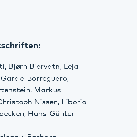
ten:
 Bjorvatn, Leja
 Borreguero,
n, Markus
 Nissen, Liborio
, Hans-Günter
 Barbara
nosis and