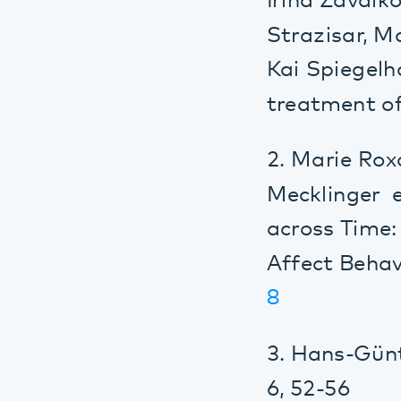
treatment of ins
2. Marie Roxann
Mecklinger et a
across Time: The
Affect Behav Neu
8
3. Hans-Günter W
6, 52-56
4. Hans-Günter W
Zeitschrift für 
128-129.
doi.or