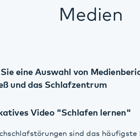
Medien
e eine Auswahl von Medienberichten ü
nd das Schlafzentrum
ves Video "Schlafen lernen"
chlafstörungen sind das häufigste Schlafp
fen kann man lernen! Dr. Hans-Günter Wee
m Pfalzklinikum, Standort Klingenmünster