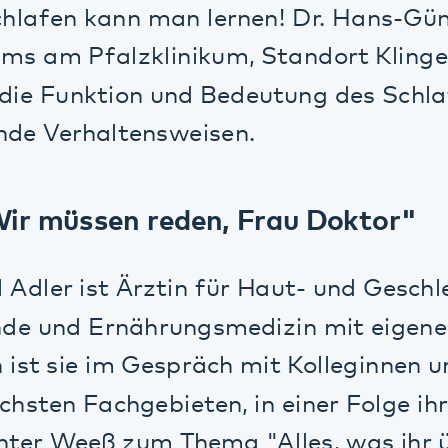
 Funktion und Bedeutung des Schlafes sow
 Verhaltensweisen.
müssen reden, Frau Doktor"
ler ist Ärztin für Haut- und Geschlechtskr
nd Ernährungsmedizin mit eigener Praxis i
sie im Gespräch mit Kolleginnen und Koll
ten Fachgebieten, in einer Folge ihres Pod
 Weeß zum Thema "Alles, was ihr über ge
maufwaerts" von Vera Dvora