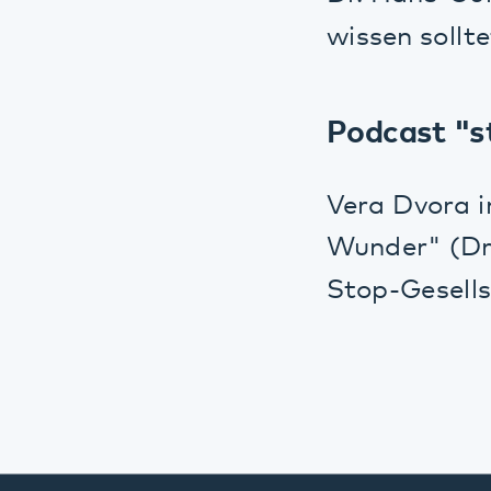
Vera Dvora inte
Wunder" (Droeme
Stop-Gesellschaf
Diese Seite teilen:
Facebook
LinkedIn
E-Mail