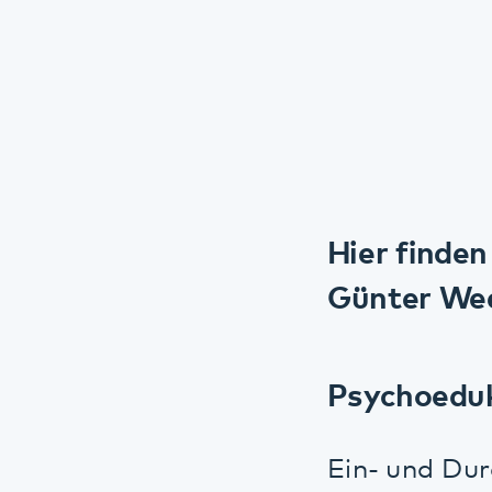
Hier finden Si
Günter Weeß u
Psychoedukati
Ein- und Durchs
gibt. Aber Schla
Schlafzentrums a