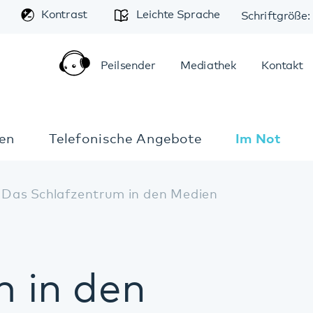
A
trast
Leichte Sprache
Schriftgröße:
A
A
Peilsender
Mediathek
Kontakt
Anfahrt
elefonische Angebote
Im Notfall
afzentrum in den Medien
 den