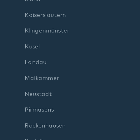
Maikammer
Neustadt
Pirmasens
Rockenhausen
Rodalben
Speyer
Wörth