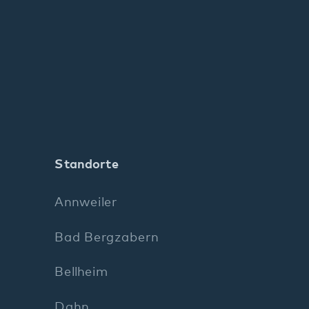
Standorte
Annweiler
Bad Bergzabern
Bellheim
Dahn
Kaiserslautern
Klingenmünster
Kusel
Landau