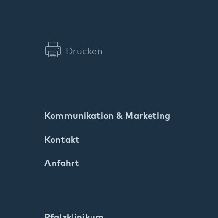
Kommunikation & Marketing
Kontakt
Anfahrt
Pfalzklinikum
Weinstraße 100
76889 Klingenmünster
T. 06349 900-0
E.
info
@
pfalzklinikum.de