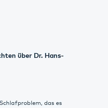
ber Dr. Hans-
roblem, das es
ß, Leiter des
, erklärt in