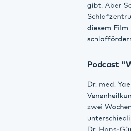
diesem Film die
schlaffördernde
Podcast "Wir 
Dr. med. Yael Ad
Venenheilkunde u
zwei Wochen ist 
unterschiedlichs
Dr. Hans-Günter
wissen solltet".
Podcast "stro