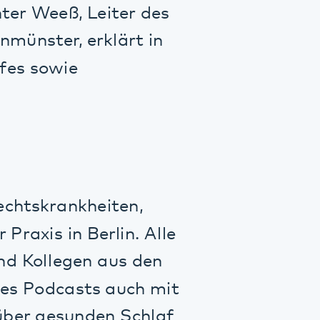
ie
ankheiten,
n Berlin. Alle
egen aus den
casts auch mit
sunden Schlaf