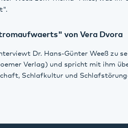
rviewt Dr. Hans-Günter Weeß zu seinem Bu
r Verlag) und spricht mit ihm über 24-S
t, Schlafkultur und Schlafstörungen.