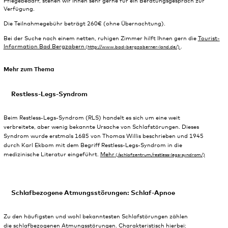
Pflegebedarf, stehen wir Ihnen sehr gerne für ein Beratungsgespräch zur
Verfügung.
Die Teilnahmegebühr beträgt 260€ (ohne Übernachtung).
Bei der Suche nach einem netten, ruhigen Zimmer hilft Ihnen gern die
Tourist-
Information Bad Bergzabern
.
Mehr zum Thema
Restless-Legs-Syndrom
Beim Restless-Legs-Syndrom (RLS) handelt es sich um eine weit
verbreitete, aber wenig bekannte Ursache von Schlafstörungen. Dieses
Syndrom wurde erstmals 1685 von Thomas Willis beschrieben und 1945
durch Karl Ekbom mit dem Begriff Restless-Legs-Syndrom in die
medizinische Literatur eingeführt.
Mehr
Schlafbezogene Atmungsstörungen: Schlaf-Apnoe
Zu den häufigsten und wohl bekanntesten Schlafstörungen zählen
die schlafbezogenen Atmungsstörungen. Charakteristisch hierbei: