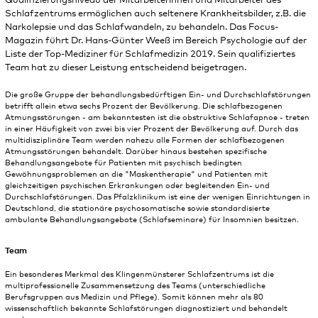
Qualifizierungsniveau der Mitarbeiterinnen und Mitarbeiter des
Schlafzentrums ermöglichen auch seltenere Krankheitsbilder, z.B. die
Narkolepsie und das Schlafwandeln, zu behandeln. Das Focus-
Magazin führt Dr. Hans-Günter Weeß im Bereich Psychologie auf der
Liste der Top-Mediziner für Schlafmedizin 2019. Sein qualifiziertes
Team hat zu dieser Leistung entscheidend beigetragen.
Die große Gruppe der behandlungsbedürftigen Ein- und Durchschlafstörungen
betrifft allein etwa sechs Prozent der Bevölkerung. Die schlafbezogenen
Atmungsstörungen - am bekanntesten ist die obstruktive Schlafapnoe - treten
in einer Häufigkeit von zwei bis vier Prozent der Bevölkerung auf. Durch das
multidisziplinäre Team werden nahezu alle Formen der schlafbezogenen
Atmungsstörungen behandelt. Darüber hinaus bestehen spezifische
Behandlungsangebote für Patienten mit psychisch bedingten
Gewöhnungsproblemen an die "Maskentherapie" und Patienten mit
gleichzeitigen psychischen Erkrankungen oder begleitenden Ein- und
Durchschlafstörungen. Das Pfalzklinikum ist eine der wenigen Einrichtungen in
Deutschland, die stationäre psychosomatische sowie standardisierte
ambulante Behandlungsangebote (Schlafseminare) für Insomnien besitzen.
Team
Ein besonderes Merkmal des Klingenmünsterer Schlafzentrums ist die
multiprofessionelle Zusammensetzung des Teams (unterschiedliche
Berufsgruppen aus Medizin und Pflege). Somit können mehr als 80
wissenschaftlich bekannte Schlafstörungen diagnostiziert und behandelt