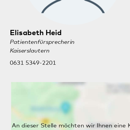
Zweitägiges Schlafseminar für Menschen
mit Ein- und Durchschlafstörungen
07.12.2026
· Digitale Veranstaltung
Alle Veranstaltungen
Aktuelles
Informationsabend des
Adoleszentenzentrum im Pfalzklinikum
31.07.2026
Ausstellung „NS-Psychiatrie in der Pfalz“