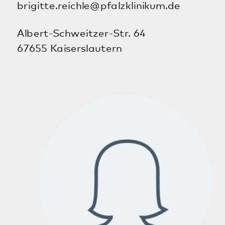
Anfahrt
Die Straßenführung haben wir in der Skizze für Sie
dargestellt. Per Stadtbus erreichen Sie uns vom
Bahnhof mit der Buslinie 102 bis Schillerplatz. Auf
der gegenüberliegenden Straßenseite am Rathaus
umsteigen in Buslinie 104 bis Haltestelle Rundbau.
Veranstaltungen
Zweitägiges Schlafseminar für Menschen
mit Ein- und Durchschlafstörungen
05.10.2026
· Digitale Veranstaltung