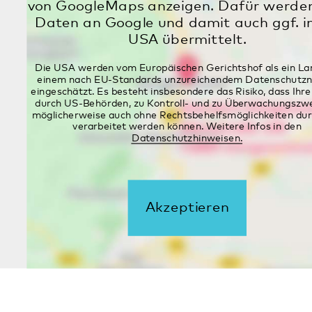
im August an einem Sonntag offen
13.07.2026
Alle Meldungen
Im Notfall
Sie benötigen Hilfe? Ihnen oder einem
Familienmitglied geht es schlecht? Ärztliche
Hilfe wird so schnell wie möglich benötigt?
In dringenden Fällen erreichen Sie uns
Tag
und Nacht
unter: