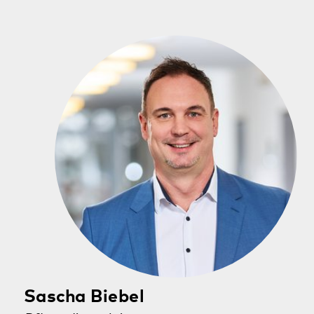
Brigitte Reichle
Sekretärin
Klinik für Psychiatrie, Psychosomatik und
Psychotherapie Kaiserslautern
0631 5349-2201
brigitte.reichle@pfalzklinikum.de
Albert-Schweitzer-Str. 64
67655 Kaiserslautern