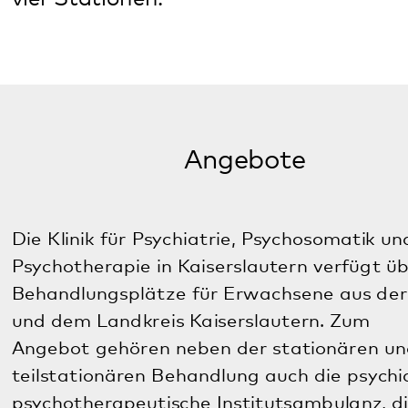
Die Klinik für Psychiatrie, Psychosomatik und
Psychotherapie in Kaiserslautern verfügt über 90
Behandlungsplätze für Erwachsene aus der Stadt
und dem Landkreis Kaiserslautern. Zum
Angebot gehören neben der stationären und
teilstationären Behandlung auch die psychiatrisch-
psychotherapeutische Institutsambulanz, die
Suchtambulanz sowie die OEG-Traumaambulanz,
eine Soforthilfe bei psychischem Trauma für Opfer
von Gewalttaten. Seit Januar 2020 behandelt die
Klinik Menschen im Rahmen des Modellvorhabens
nach § 63 und § 64 SGB V sektorendurchlässig, das
heißt, über die Grenzen von ambulant, teilstationär
und stationär hinweg.
Häufige Krankheitsbilder