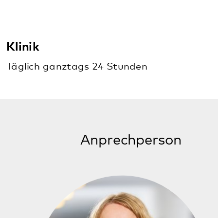
Dr. Gudrun Auert
Chefärztin
Klinik für Psychiatrie, Psychosomatik und
Psychotherapie Kaiserslautern
0631 5349-2201
brigitte.reichle@pfalzklinikum.de
Albert-Schweitzer-Straße 64
67655 Kaiserslautern
zur Kurzvita