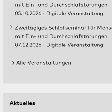
Kontakt
Anfahrt
Pfalzklinikum
Weinstraße 100
76889 Klingenmünster
T. 06349 900-0
E.
info
@
pfalzklinikum.de