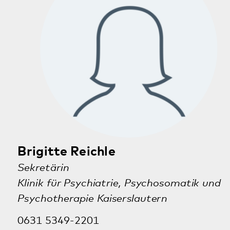
An dieser Stelle möchten wir Ihnen eine Karte
von GoogleMaps anzeigen. Dafür werden Ihre
Daten an Google und damit auch ggf. in die
USA übermittelt.
Die USA werden vom Europäischen Gerichtshof als ein Land mit
einem nach EU-Standards unzureichendem Datenschutzniveau
eingeschätzt. Es besteht insbesondere das Risiko, dass Ihre Daten
durch US-Behörden, zu Kontroll- und zu Überwachungszwecken,
möglicherweise auch ohne Rechtsbehelfsmöglichkeiten durch Sie,
verarbeitet werden können. Weitere Infos in den
Datenschutzhinweisen.
Akzeptieren