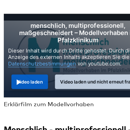
maßgeschneidert – Modellvorhaben im
Pfalzklinikum
Dieser Inhalt wird durch Dritte gehostet. Durch die
Anzeige des externen Inhalts akzeptieren Sie die
Datenschutzbestimmungen
von youtube.com.
Video laden
Video laden und nicht erneut fragen
Erklärfilm zum Modellvorhaben
Menschlich - multiprofessionell -
maßgeschneidert
Seit Januar 2020 wird im Pfalzklinikum eines der
bundesweit größten Modellvorhaben (nach § 64b
SGB V) umgesetzt. Das auf 8 Jahre angesetzte