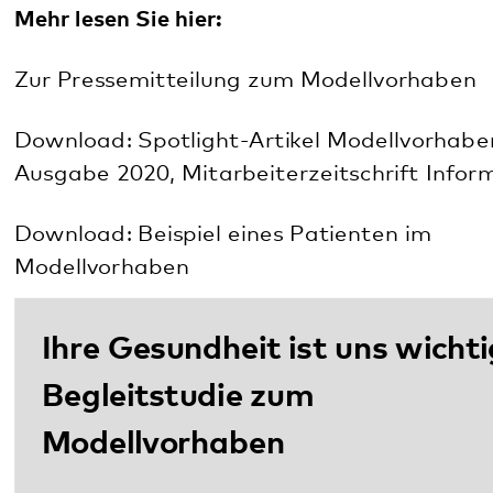
Begleitstudie zum
Modellvorhaben
Um Menschen mit psychischen Problemen
auch langfristig besser versorgen zu
können
benötigen wir Ihre Unterstützung
.
In der aktuellen Studie können Betroffene
und deren Angehörige berichten, wie sie die
Behandlung im Modellvorhaben
wahrnehmen, was gut läuft, wo es
Probleme gibt und was sie sich für die
Zukunft wünschen.
Mehr lesen