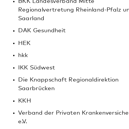
Kommunikation & Marketing
Kontakt
Anfahrt
Pfalzklinikum
Weinstraße 100
76889 Klingenmünster
T. 06349 900-0
E.
info
@
pfalzklinikum.de