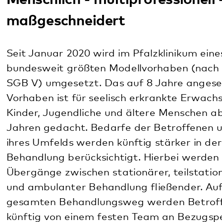
Vorhaben ist für seelisch erkrankte Erwachsene,
Kinder, Jugendliche
und ältere Menschen ab 65
Jahren gedacht. Bedarfe der Betroffenen und
ihres Umfelds werden künftig stärker in der
Behandlung berücksichtigt. Hierbei werden
Übergänge zwischen stationärer, teilstationärer
und ambulanter Behandlung fließender. Auf dem
gesamten Behandlungsweg werden Betroffene
künftig von einem festen Team an Bezugspersonen
unterstützt.
Ein Beispiel für eine Behandlung im
Modellvorhaben ist die
psychiatrische Versorgung
zu Hause
. Hierbei werden Patientinnen und
Patienten von einem Team, das aus
unterschiedlichen Berufsgruppen besteht, zu
Hause aufgesucht und behandelt. An allen
Standorten des Hauses sind Zuhause-