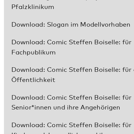
Projektpartner:
AOK Rheinland-Pfalz/Saarland
BARMER
BKK Landesverband Mitte
Regionalvertretung Rheinland-Pfalz und
Saarland
DAK Gesundheit
HEK
hkk
IKK Südwest
Die Knappschaft Regionaldirektion
Saarbrücken
KKH