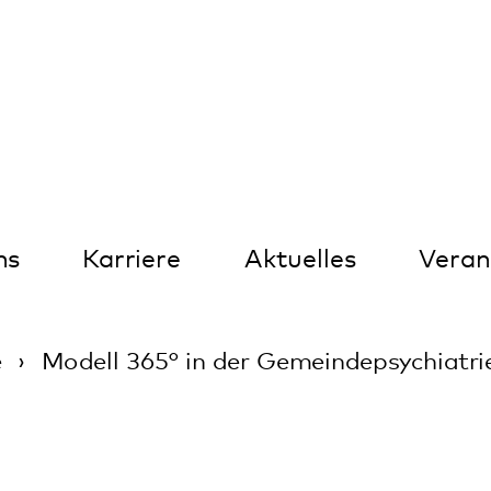
Kontrast
arriere
Aktuelles
Veranstaltungen
ll 365° in der Gemeindepsychiatrie
odell 365° in de