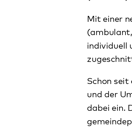
zugeschnitten we
Schon seit einige
und der Umsetzung
dabei ein. Die Id
gemeindepsychiat
Bereiche des 
Im Rahmen von si
gestalten die Mi
oder der Klientin