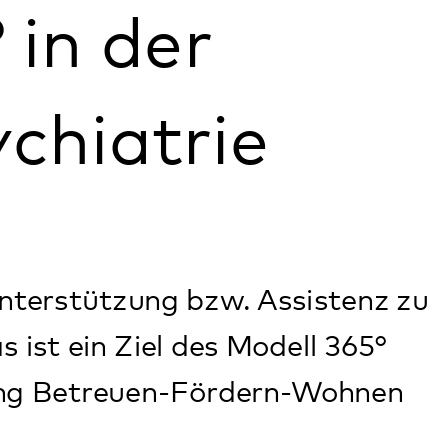
rie
 bzw. Assistenz zu
 des Modell 365°
-Fördern-Wohnen
der Sektoren
stungen können
der Klient*innen