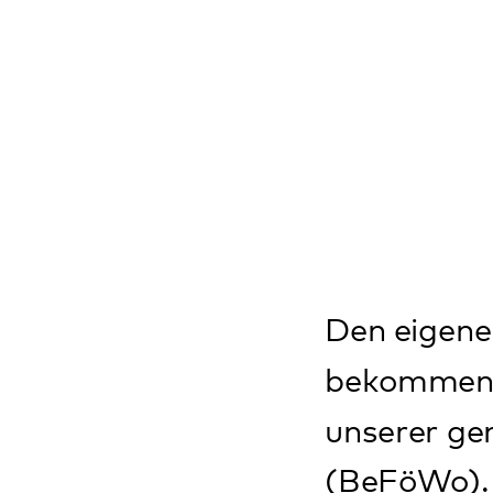
Ge
Den eigenen Weg 
bekommen, die ich
unserer gemeinde
(BeFöWo).
Mit einer neuen 
(ambulant, statio
individuell und f