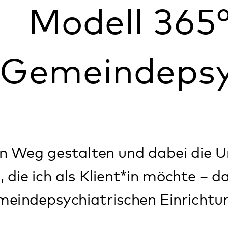
meindepsychiat
gestalten und dabei die Unterstützung
 als Klient*in möchte – das ist ein Ziel
psychiatrischen Einrichtung Betreuen
Finanzierungslogik werden die Grenzen 
när und teilstationär) aufgelöst – Lei
lexibel auf die Wünsche und Bedürfnisse 