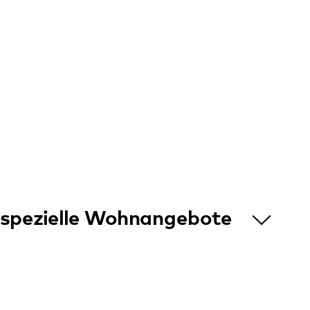
Standorte
Annweiler
Bad Bergzabern
Bellheim
Dahn