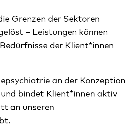
 an der Konzeption
ient*innen aktiv
n
imensionen,
am mit dem Klienten
ir überlegen