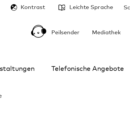
A
Leichte Sprache
Schriftgröße:
A
A
Peilsender
Mediathek
Kontakt
Anfahrt
Telefonische Angebote
Im Notfall
r