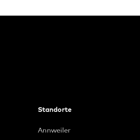
Kaiserslautern
Klingenmünster
Kusel
Landau
Maikammer
Neustadt
Pirmasens
Rockenhausen
Rodalben