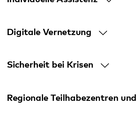
Diese Seite teilen:
Facebook
LinkedIn
E-Mail
Angebote
Modellvorhaben im Pfalzklinikum
Modell 365° in der Gemeindepsychiatrie
Angebote im Krankenhaus
Wohnangebote