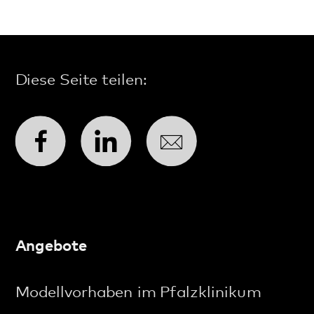
Tagesangebote
Ambulante Angebote
Weitere Angebote
Diagnostik und Therapie
Entlassmanagement
Beschwerdemanagement
FAQ Maßregelvollzug
Stichworte A–Z