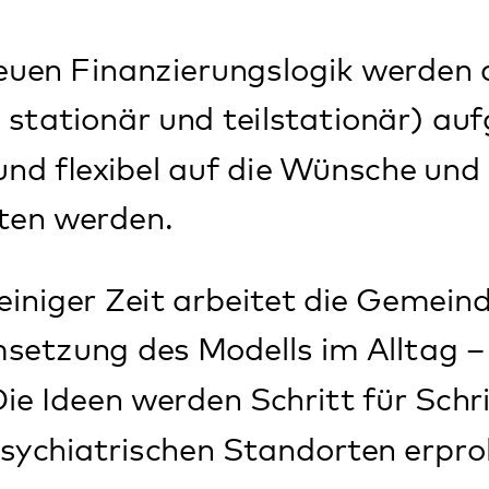
rden.
r Zeit arbeitet die Gemeindepsychiatrie
 des Modells im Alltag – und bindet Kl
een werden Schritt für Schritt an unsere
rischen Standorten erprobt.
Lebens
eben Lebensbereichen, sogenannten D
tarbeitenden des Modells 365° gemeins
 einen persönlichen Entwicklungsplan. W