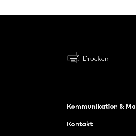
Weinstraße 100
76889 Klingenmünster
T. 06349 900-0
E.
info
@
pfalzklinikum.de