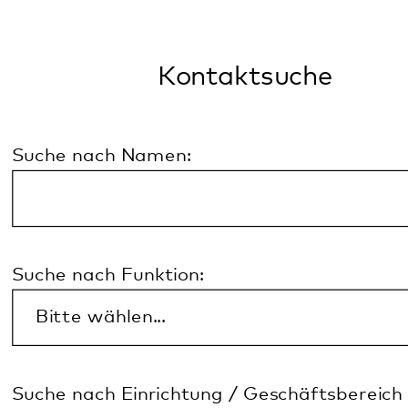
Suche nach Einrichtung / Geschäftsbereich /
Stabsstelle:
Suche nach Abteilungen:
Alle
A
B
C
D
E
F
G
H
I
J
K
L
M
N
O
P
Q
R
S
T
U
V
W
X
Y
Z