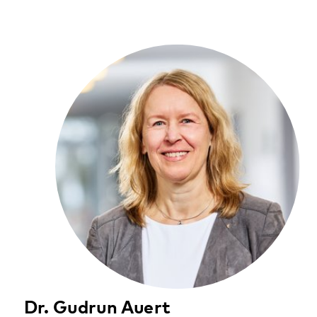
Maikammer
Pirmasens
Rockenhausen
Rodalben
Speyer
Wörth
Klingenmünster
Mehr zum Standort