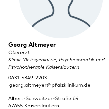
Prof. (i. R.) Dr. Brigitte Anderl-Doliwa
Pflegedirektorin
Pfalzklinikum für Psychiatrie und Neurologie (AdöR)
06349 900-2051
b.anderl-doliwa@pfalzklinikum.de
Weinstraße 100
76889 Klingenmünster
zur Kurzvita