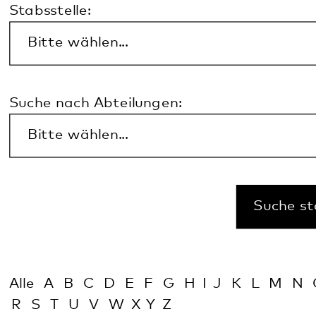
Insgesamt wurden 6 Kontakte gefunden.
Andreas Adam
Leiter Gastronomie
06349 900-1277
andreas.adam@psg.pfalzklinikum.de