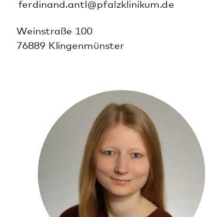
Dr. Gudrun Auert
Chefärztin
Klinik für Psychiatrie, Psychosomatik und
Psychotherapie Kaiserslautern
0631 5349-2201
brigitte.reichle@pfalzklinikum.de
Albert-Schweitzer-Straße 64
67655 Kaiserslautern