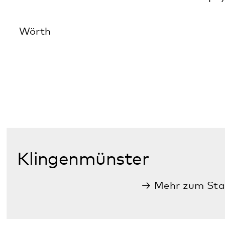
Institutsambulanz
Psychiatrische Institutsambulanzen –
Klinik für Psychiatrie, Psychosomatik
und Psychotherapie
Annweiler
Mehr zum Standort
Tagesstätte für Senioren