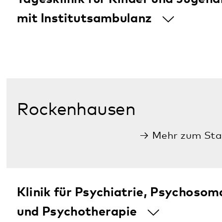
T. 06349 900-0
E.
info
@
pfalzklinikum.de