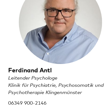
Alexandra Auer
Pädagogisch-Pflegerische Bereichsleiterin
(kommissarisch)
Bereich Kinder
Klinik für Kinder- und Jugendpsychiatrie,
Psychosomatik und Psychotherapie
06349 900-3666
alexandra.auer@pfalzklinikum.de
Weinstraße 100
76889 Klingenmünster