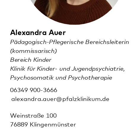
zur Kurzvita
Adressen und wichtige Infos
Klingenmünster
Annweiler
Bad Bergzabern
Bellheim
Dahn
Kaiserslautern
Kusel
Landau