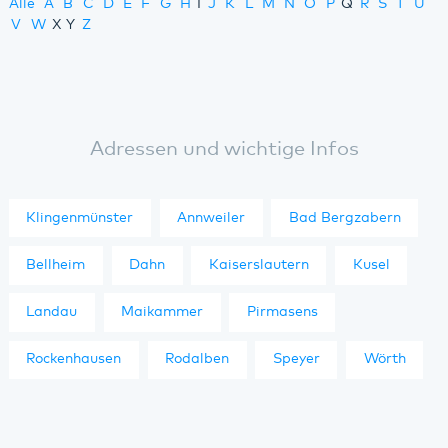
Alle
A
B
C
D
E
F
G
H
I
J
K
L
M
N
O
P
Q
R
S
T
U
V
W
X
Y
Z
Adressen und wichtige Infos
Klingenmünster
Annweiler
Bad Bergzabern
Bellheim
Dahn
Kaiserslautern
Kusel
Landau
Maikammer
Pirmasens
Rockenhausen
Rodalben
Speyer
Wörth