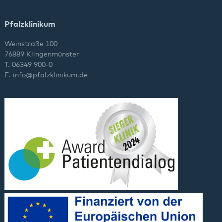
Pfalzklinikum
Weinstraße 100
76889 Klingenmünster
T. 06349 900-0
E.
info
@
pfalzklinikum.de