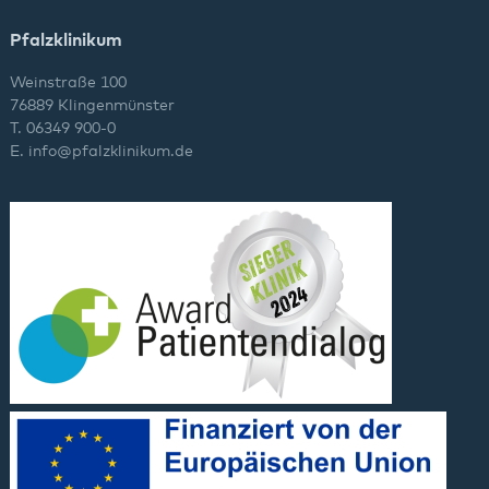
Pfalzklinikum
Weinstraße 100
76889 Klingenmünster
T. 06349 900-0
E.
info
@
pfalzklinikum.de