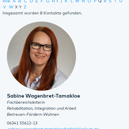
Alle
A
B
C
D
E
F
G
H
I
J
K
L
M
N
O
P
Q
R
S
T
U
V
W
X
Y
Z
Insgesamt wurden 8 Kontakte gefunden.
Sabine Wagenbret-Tamakloe
Fachbereichsleiterin
Rehabilitation, Integration und Arbeit
Betreuen-Fördern-Wohnen
06341 55612-13