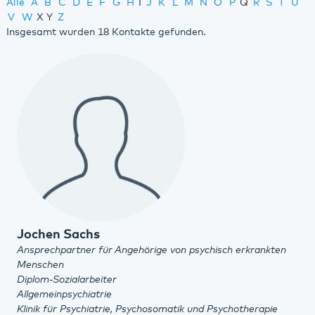
Alle
A
B
C
D
E
F
G
H
I
J
K
L
M
N
O
P
Q
R
S
T
U
V
W
X
Y
Z
Insgesamt wurden 18 Kontakte gefunden.
Jochen Sachs
Ansprechpartner für Angehörige von psychisch erkrankten
Menschen
Diplom-Sozialarbeiter
Allgemeinpsychiatrie
Klinik für Psychiatrie, Psychosomatik und Psychotherapie