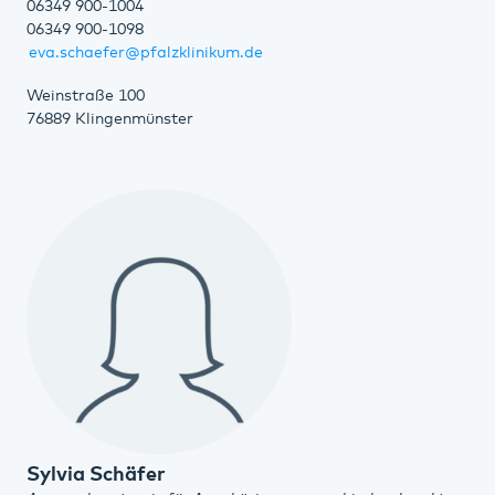
06349 900-1004
06349 900-1098
eva.schaefer@pfalzklinikum.de
Weinstraße 100
76889 Klingenmünster
Sylvia Schäfer