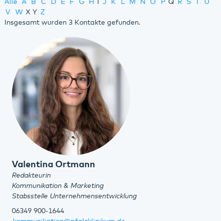
Alle
A
B
C
D
E
F
G
H
I
J
K
L
M
N
O
P
Q
R
S
T
U
V
W
X
Y
Z
Insgesamt wurden 3 Kontakte gefunden.
Valentina Ortmann
Redakteurin
Kommunikation & Marketing
Stabsstelle Unternehmensentwicklung
06349 900-1644