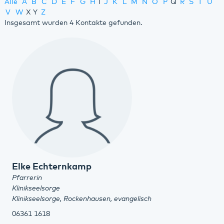
Alle
A
B
C
D
E
F
G
H
I
J
K
L
M
N
O
P
Q
R
S
T
U
V
W
X
Y
Z
Insgesamt wurden 4 Kontakte gefunden.
Elke Echternkamp
Pfarrerin
Klinikseelsorge
Klinikseelsorge, Rockenhausen, evangelisch
06361 1618