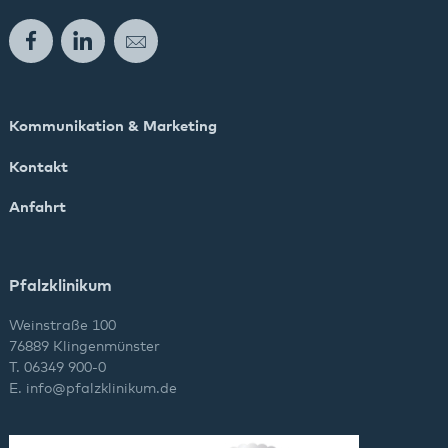
Facebook
LinkedIn
E-Mail
Kommunikation & Marketing
Kontakt
Anfahrt
Pfalzklinikum
Weinstraße 100
76889 Klingenmünster
T. 06349 900-0
E.
info
@
pfalzklinikum.de