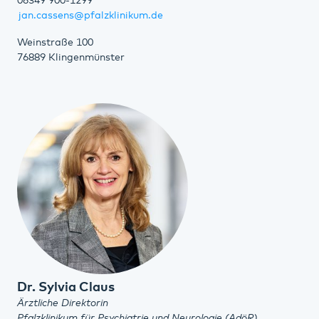
06349 900-1299
jan.cassens@pfalzklinikum.de
Weinstraße 100
76889 Klingenmünster
Dr. Sylvia Claus
Ärztliche Direktorin
Pfalzklinikum für Psychiatrie und Neurologie (AdöR)