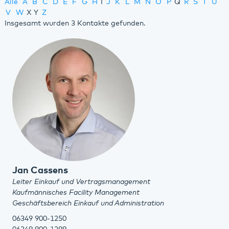
Alle
A
B
C
D
E
F
G
H
I
J
K
L
M
N
O
P
Q
R
S
T
U
V
W
X
Y
Z
Insgesamt wurden 3 Kontakte gefunden.
Jan Cassens
Leiter Einkauf und Vertragsmanagement
Kaufmännisches Facility Management
Geschäftsbereich Einkauf und Administration
06349 900-1250