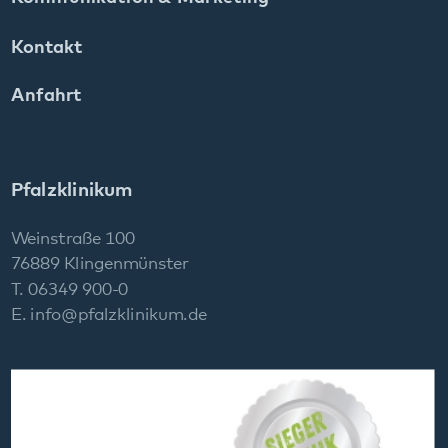
Pfalzklinikum
Weinstraße 100
76889 Klingenmünster
T. 06349 900-0
E.
info
@
pfalzklinikum.de