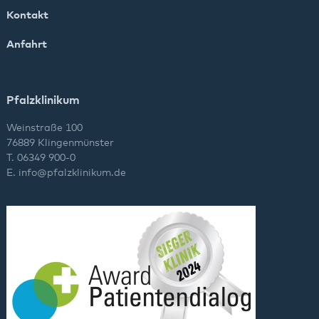
Kontakt
Anfahrt
Pfalzklinikum
Weinstraße 100
76889 Klingenmünster
T. 06349 900-0
E.
info
@
pfalzklinikum.de