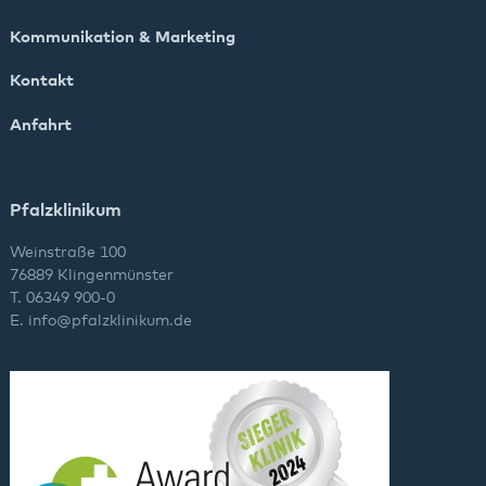
Kommunikation & Marketing
Kontakt
Anfahrt
Pfalzklinikum
Weinstraße 100
76889 Klingenmünster
T. 06349 900-0
E.
info
@
pfalzklinikum.de