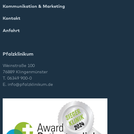
Kommunikation & Marketing
Kontakt
Anfahrt
Pfalzklinikum
Weinstraße 100
76889 Klingenmünster
T. 06349 900-0
E.
info
@
pfalzklinikum.de