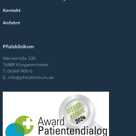
Kontakt
Anfahrt
Pfalzklinikum
Weinstraße 100
76889 Klingenmünster
T. 06349 900-0
E.
info
@
pfalzklinikum.de