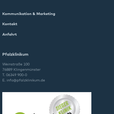
Kommunikation & Marketing
Kontakt
Anfahrt
Pfalzklinikum
Weinstraße 100
76889 Klingenmünster
T. 06349 900-0
E.
info
@
pfalzklinikum.de