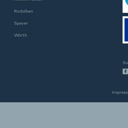
Rodalben
Speyer
Wörth
So
Impres