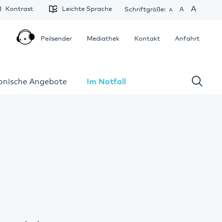
A
Kontrast
Leichte Sprache
Schriftgröße:
A
A
Peilsender
Mediathek
Kontakt
Anfahrt
fonische Angebote
Im Notfall