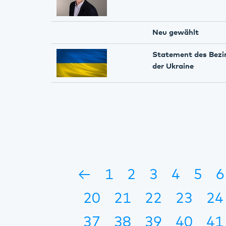
Neu gewählt
Statement des Bezir
der Ukraine
←
1
2
3
4
5
6
20
21
22
23
24
37
38
39
40
41