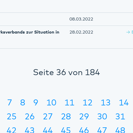
08.03.2022
ksverbands zur Situation in
28.02.2022
Seite 36 von 184
7
8
9
10
11
12
13
14
25
26
27
28
29
30
31
42
43
44
45
46
47
48