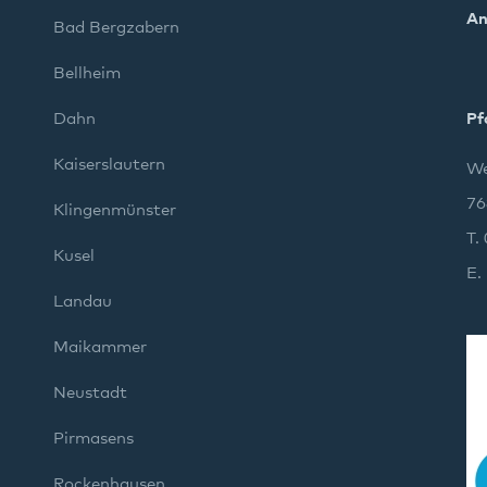
An
Bad Bergzabern
Bellheim
Dahn
Pf
Kaiserslautern
We
76
Klingenmünster
T.
Kusel
E.
Landau
Maikammer
Neustadt
Pirmasens
Rockenhausen