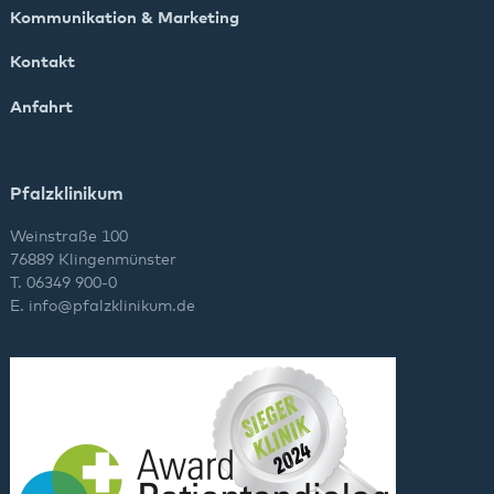
Kommunikation & Marketing
Kontakt
Anfahrt
Pfalzklinikum
Weinstraße 100
76889 Klingenmünster
T. 06349 900-0
E.
info
@
pfalzklinikum.de