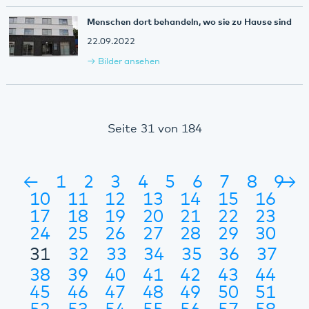
Menschen dort behandeln, wo sie zu Hause sind
22.09.2022
Bilder ansehen
Seite 31 von 184
←
1
2
3
4
5
6
7
8
9
→
10
11
12
13
14
15
16
17
18
19
20
21
22
23
24
25
26
27
28
29
30
31
32
33
34
35
36
37
38
39
40
41
42
43
44
45
46
47
48
49
50
51