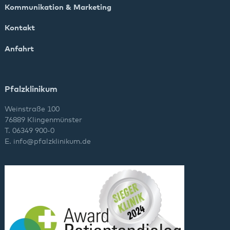
Kommunikation & Marketing
Kontakt
Anfahrt
Pfalzklinikum
Weinstraße 100
76889 Klingenmünster
T. 06349 900-0
E.
info
@
pfalzklinikum.de