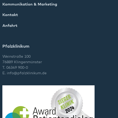
Kommunikation & Marketing
Kontakt
Anfahrt
Pfalzklinikum
Weinstraße 100
76889 Klingenmünster
T. 06349 900-0
E.
info
@
pfalzklinikum.de