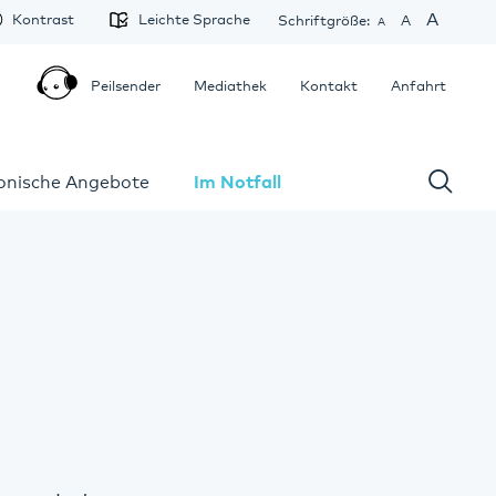
A
Kontrast
Leichte Sprache
Schriftgröße:
A
A
Peilsender
Mediathek
Kontakt
Anfahrt
fonische Angebote
Im Notfall