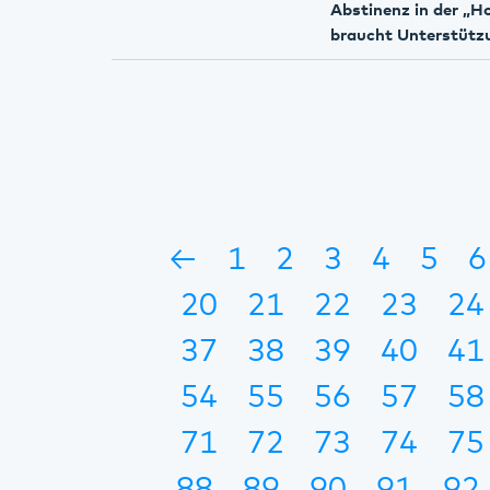
Abstinenz in der „H
braucht Unterstütz
←
1
2
3
4
5
6
20
21
22
23
24
37
38
39
40
41
54
55
56
57
58
71
72
73
74
75