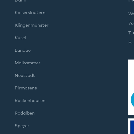
Dahn
Pf
Kaiserslautern
We
76
Klingenmünster
T.
Kusel
E.
Landau
Maikammer
Neustadt
Pirmasens
Rockenhausen
Rodalben
Speyer