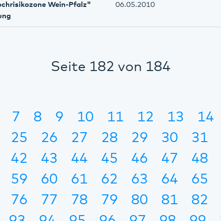
ochrisikozone Wein-Pfalz"
06.05.2010
ung
Seite 182 von 184
7
8
9
10
11
12
13
14
25
26
27
28
29
30
31
42
43
44
45
46
47
48
59
60
61
62
63
64
65
76
77
78
79
80
81
82