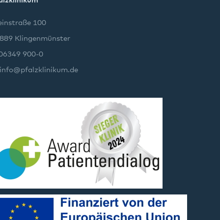
alzklinikum
instraße 100
889 Klingenmünster
 06349 900-0
info
@
pfalzklinikum.de