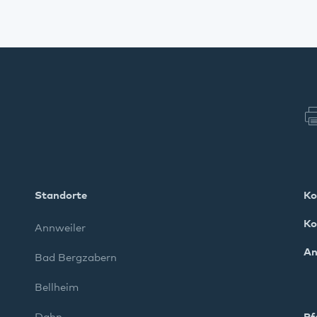
Standorte
Ko
Ko
Annweiler
An
Bad Bergzabern
Bellheim