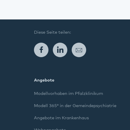
Diese Seite teilen:
Facebook
LinkedIn
E-Mail
Angebote
Modellvorhaben im Pfalzklinikum
Modell 365° in der Gemeindepsychiatrie
Angebote im Krankenhaus