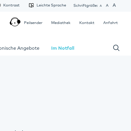
A
Kontrast
Leichte Sprache
Schriftgröße:
A
A
Peilsender
Mediathek
Kontakt
Anfahrt
fonische Angebote
Im Notfall