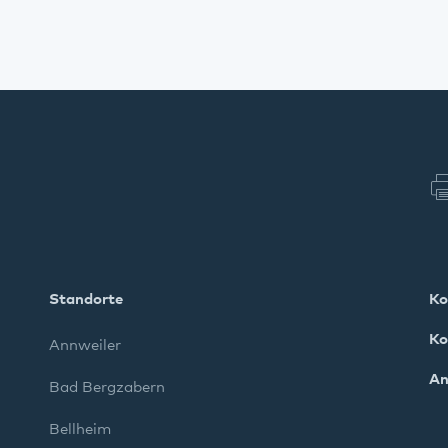
Standorte
Ko
Ko
Annweiler
An
Bad Bergzabern
Bellheim