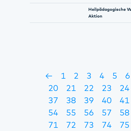
Heilpädagogische W
Aktion
←
1
2
3
4
5
6
20
21
22
23
24
37
38
39
40
41
54
55
56
57
58
71
72
73
74
75