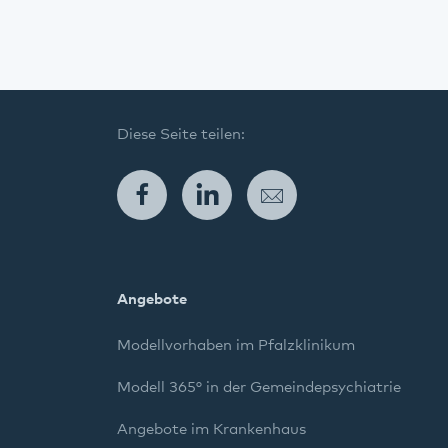
Diese Seite teilen:
Facebook
LinkedIn
E-Mail
Angebote
Modellvorhaben im Pfalzklinikum
Modell 365° in der Gemeindepsychiatrie
Angebote im Krankenhaus