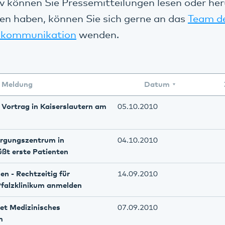
v können Sie Pressemitteilungen lesen oder her
en haben, können Sie sich gerne an das
Team d
kommunikation
wenden.
Meldung
Datum
 - Vortrag in Kaiserslautern am
05.10.2010
orgungszentrum in
04.10.2010
üßt erste Patienten
en - Rechtzeitig für
14.09.2010
Pfalzklinikum anmelden
net Medizinisches
07.09.2010
m