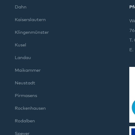
Dahn
Pf
Kaiserslautern
We
76
Klingenmünster
T.
Kusel
E.
Landau
Maikammer
Neustadt
Pirmasens
Rockenhausen
Rodalben
Speyer