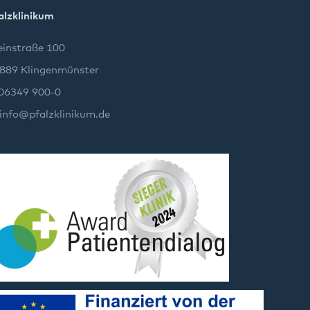
alzklinikum
instraße 100
889 Klingenmünster
 06349 900-0
info
@
pfalzklinikum.de