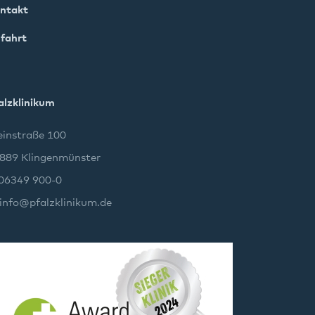
ntakt
fahrt
alzklinikum
instraße 100
889 Klingenmünster
 06349 900-0
info
@
pfalzklinikum.de