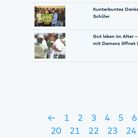
Kunterbuntes Danke
Schüler
Gut leben im Alter 
mit Demenz öffnet 
←
1
2
3
4
5
6
20
21
22
23
24