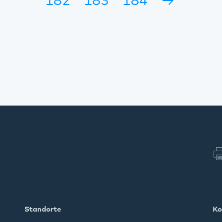
182
183
184
→
Standorte
Ko