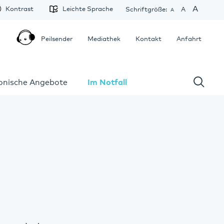
A
Kontrast
Leichte Sprache
Schriftgröße:
A
A
Peilsender
Mediathek
Kontakt
Anfahrt
fonische Angebote
Im Notfall