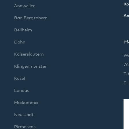
Ko
Annweiler
An
Bad Bergzabern
Bellheim
Dahn
Pf
Kaiserslautern
We
76
Klingenmünster
T.
Kusel
E.
Landau
Maikammer
Neustadt
Pirmasens