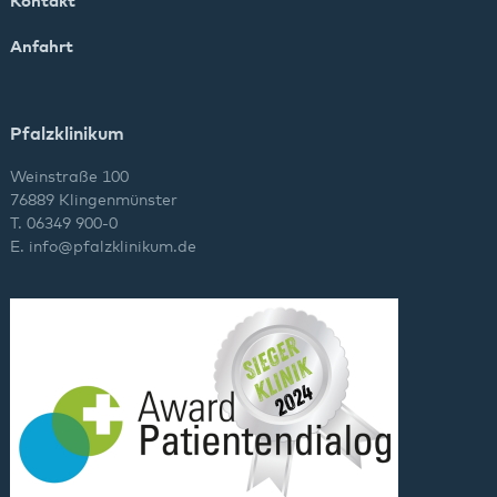
Kontakt
Anfahrt
Pfalzklinikum
Weinstraße 100
76889 Klingenmünster
T. 06349 900-0
E.
info
@
pfalzklinikum.de