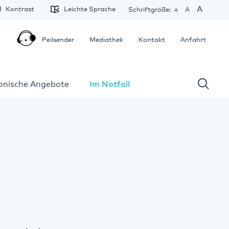
A
Kontrast
Leichte Sprache
Schriftgröße:
A
A
Peilsender
Mediathek
Kontakt
Anfahrt
fonische Angebote
Im Notfall