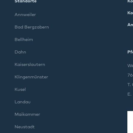
Standorte
Ko
Ko
Annweiler
An
Bad Bergzabern
Bellheim
Dahn
Pf
Kaiserslautern
We
76
Klingenmünster
T.
Kusel
E.
Landau
Maikammer
Neustadt