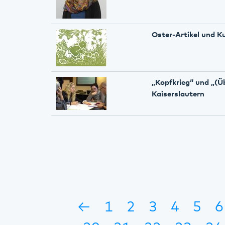
Oster-Artikel und 
„Kopfkrieg“ und „(Ü
Kaiserslautern
←
1
2
3
4
5
6