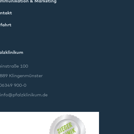
mmunikation & Marketing
ntakt
fahrt
alzklinikum
instraße 100
889 Klingenmünster
 06349 900-0
info
@
pfalzklinikum.de