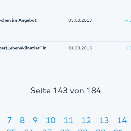
Kuchen im Angebot
05.03.2013
ber)Lebenskünstler“ in
01.03.2013
Seite 143 von 184
7
8
9
10
11
12
13
14