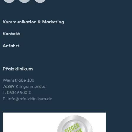
Kommunikation & Marketing
Kontakt
Anfahrt
Pfalzklinikum
Weinstraße 100
76889 Klingenmünster
T. 06349 900-0
E.
info
@
pfalzklinikum.de