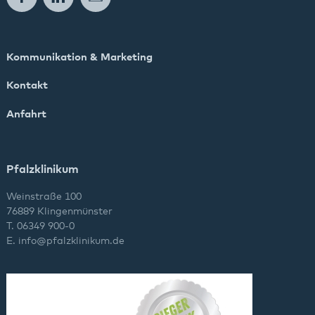
Kommunikation & Marketing
Kontakt
Anfahrt
Pfalzklinikum
Weinstraße 100
76889 Klingenmünster
T. 06349 900-0
E.
info
@
pfalzklinikum.de