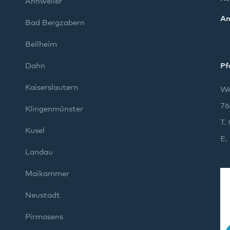
Annweiler
An
Bad Bergzabern
Bellheim
Dahn
Pf
Kaiserslautern
We
76
Klingenmünster
T.
Kusel
E.
Landau
Maikammer
Neustadt
Pirmasens