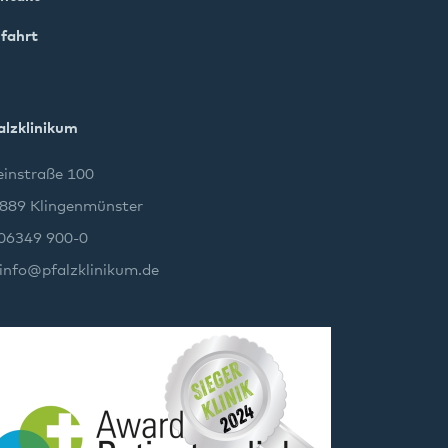
fahrt
alzklinikum
instraße 100
889 Klingenmünster
 06349 900-0
info
@
pfalzklinikum.de