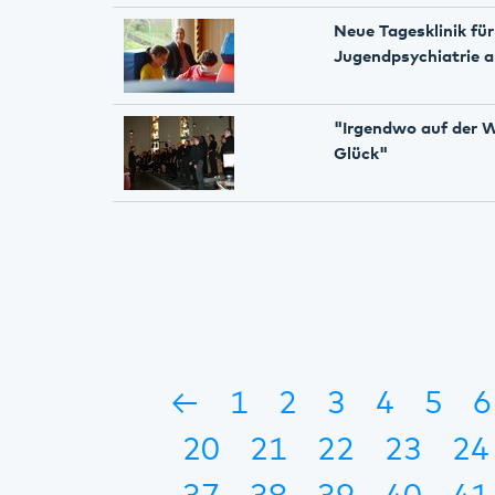
Neue Tagesklinik für
Jugendpsychiatrie 
"Irgendwo auf der We
Glück"
←
1
2
3
4
5
6
20
21
22
23
24