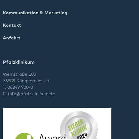
Kommunikation & Marketing
Kontakt
Anfahrt
Pfalzklinikum
Weinstraße 100
76889 Klingenmünster
T. 06349 900-0
E.
info
@
pfalzklinikum.de