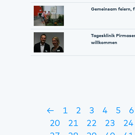
Gemeinsam feiern, f
Tagesklinik Pirmasen
willkommen
←
1
2
3
4
5
6
20
21
22
23
24