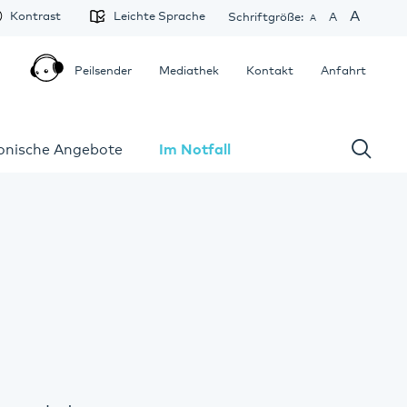
A
Kontrast
Leichte Sprache
Schriftgröße:
A
A
Peilsender
Mediathek
Kontakt
Anfahrt
fonische Angebote
Im Notfall