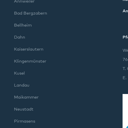
Annweiler
An
Bad Bergzabern
Bellheim
Dahn
Pf
Kaiserslautern
We
76
Klingenmünster
T.
Kusel
E.
Landau
Maikammer
Neustadt
Pirmasens