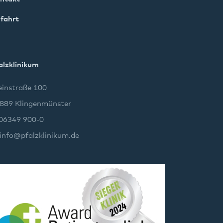
fahrt
alzklinikum
instraße 100
889 Klingenmünster
 06349 900-0
info
@
pfalzklinikum.de