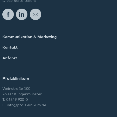
Diese Seite teilen:
Facebook
LinkedIn
E-Mail
Kommunikation & Marketing
Kontakt
Anfahrt
Pfalzklinikum
Weinstraße 100
76889 Klingenmünster
T. 06349 900-0
E.
info
@
pfalzklinikum.de