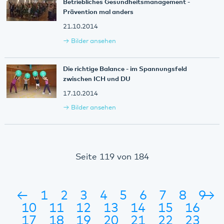
Betriebliches Gesundheitsmanagement -
Prävention mal anders
21.10.2014
Bilder ansehen
Die richtige Balance - im Spannungsfeld
zwischen ICH und DU
17.10.2014
Bilder ansehen
Seite 119 von 184
←
1
2
3
4
5
6
7
8
9
→
10
11
12
13
14
15
16
17
18
19
20
21
22
23