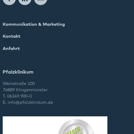
Kommunikation & Marketing
Kontakt
Anfahrt
Pfalzklinikum
Weinstraße 100
76889 Klingenmünster
T. 06349 900-0
E.
info
@
pfalzklinikum.de