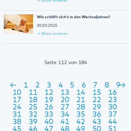
Bilder ansehen
Wie schläft sich‘s in den Wechseljahren?
30.03.2015
Bilder ansehen
Seite 112 von 184
←
1
2
3
4
5
6
7
8
9
→
10
11
12
13
14
15
16
17
18
19
20
21
22
23
24
25
26
27
28
29
30
31
32
33
34
35
36
37
38
39
40
41
42
43
44
45
46
47
48
49
50
51