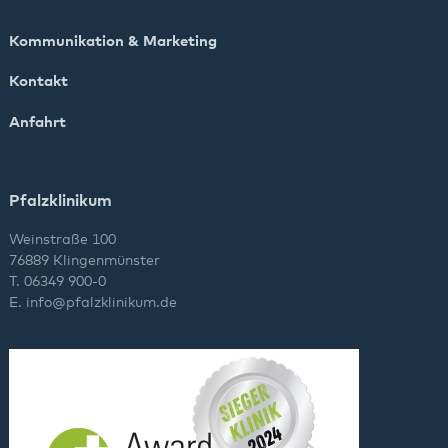
Kommunikation & Marketing
Kontakt
Anfahrt
Pfalzklinikum
Weinstraße 100
76889 Klingenmünster
T. 06349 900-0
E.
info
@
pfalzklinikum.de