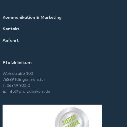
Kommunikation & Marketing
Kontakt
Anfahrt
Pfalzklinikum
Weinstraße 100
76889 Klingenmünster
T. 06349 900-0
E.
info
@
pfalzklinikum.de